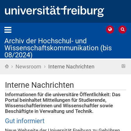
Archiv der Hochschul- und
Wissenschaftskommunikation (bis
08/2024)
›
›
Startseite
R
Newsroom
Interne Nachrichten
F
Interne Nachrichten
Informationen für die universitäre Öffentlichkeit: Das
Portal beinhaltet Mitteilungen für Studierende,
Wissenschaftlerinnen und Wissenschaftler sowie
Beschäftigte in Verwaltung und Technik.
Gut informiert
Neue Webseite der Universität Freiburg zu Gebühren