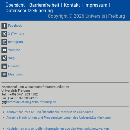
Übersicht
Barrierefreiheit
Kontakt
Impressum
Datenschutzerklaerung
Copyright ©
2026
Universität Freiburg
Facebook
X (Twitter)
Instagram
Youtube
Xing
LinkedIn
Mastodon
Hochschul- und Wissenschaftskommunikation
Universität Freiburg
Tel.: (+49) 0761 203 4302
Fax: (+49) 0761 203 4278
kommunikation@zv.uni-freiburg.de
Kontakt zur Presse- und Öffentlichkeitsarbeit des Klinikums
Aktuelle Nachrichten und Pressemitteilungen des Universitätsklinikums
Nachrichten und aktuelle Informationen aus den Hochschulnetzwerken