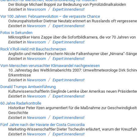
Der Biologe Michael Boppré zur Bedeutung von Pyrrolizidinalkaloiden
/
Existiert in
Newsroom
Expert:innendienst
Vor 100 Jahren: Februarrevolution – die verpasste Chance
Osteuropahistoriker Dietmar Neutatz erinnert an Russlands oft vergessen
/
Existiert in
Newsroom
Expert:innendienst
Fotos in Sekunden
Mikrooptiker Hans Zappe über die Sofortbildkamera, die vor 70 Jahren von
/
Existiert in
Newsroom
Expert:innendienst
Rock’n’Roll-Held mit Bauchschmerzen
Anglistin und Helden-Forscherin Nicole Falkenhayner über „Nirvana“-Sänge
/
Existiert in
Newsroom
Expert:innendienst
Vom Menschen verursachter Klimawandel nachgewiesen
10. Jahrestag des Weltklimaberichts 2007: Umweltmeteorologe Dirk Schin
Erkenntnisse
/
Existiert in
Newsroom
Expert:innendienst
Donald Trumps Amtseinführung
Kulturwissenschaftlerin Sieglinde Lemke über Amerikas neuen Präsidente
/
Existiert in
Newsroom
Expert:innendienst
60 Jahre Radarkontrolle
Historiker Peter Itzen argumentiert für die Maßnahme zur Geschwindigkeit
Geschichte
/
Existiert in
Newsroom
Expert:innendienst
Fünf Jahre nach der Havarie der Costa Concordia
Marketing-Wissenschaftler Dieter Tscheulin erläutert, warum der Kreuzf
/
Existiert in
Newsroom
Expert:innendienst