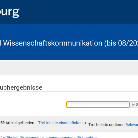
d Wissenschaftskommunikation (bis 08/20
Startseite
uchergebnisse
59
Artikel gefunden.
Trefferliste einschränken
Trefferliste sortieren
Releva
Gefährlich für Menschen, lebensnotwendig für Insekten