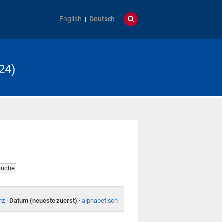
English
Deutsch
24)
nz
·
Datum (neueste zuerst)
·
alphabetisch