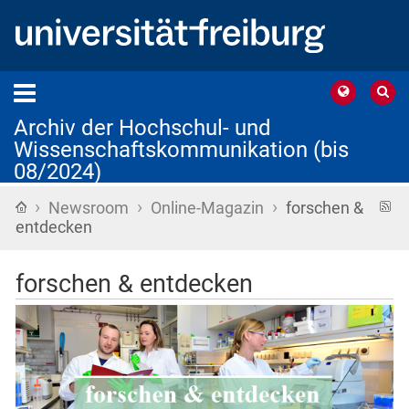
Archiv der Hochschul- und
Wissenschaftskommunikation (bis
08/2024)
›
›
›
Startseite
R
Newsroom
Online-Magazin
forschen &
F
entdecken
forschen & entdecken