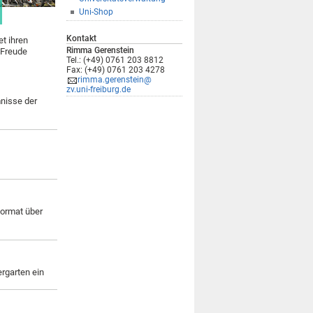
Uni-Shop
Kontakt
et ihren
Rimma Gerenstein
 Freude
Tel.: (+49) 0761 203 8812
Fax: (+49) 0761 203 4278
rimma.gerenstein@
zv.uni-freiburg.de
nisse der
format über
ergarten ein