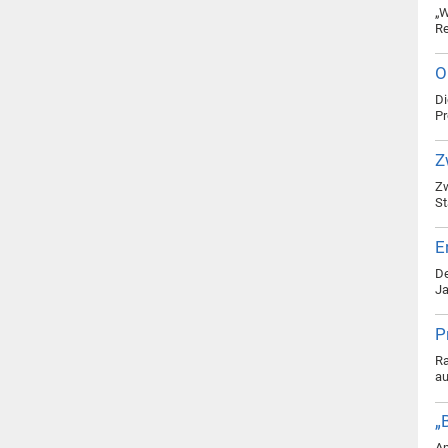
„W
Re
O
Di
P
Z
Zw
St
E
De
Ja
P
Ra
au
„
Am