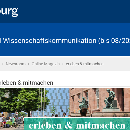
d Wissenschaftskommunikation (bis 08/20
›
›
›
Startseite
Newsroom
Online-Magazin
erleben & mitmachen
rleben & mitmachen