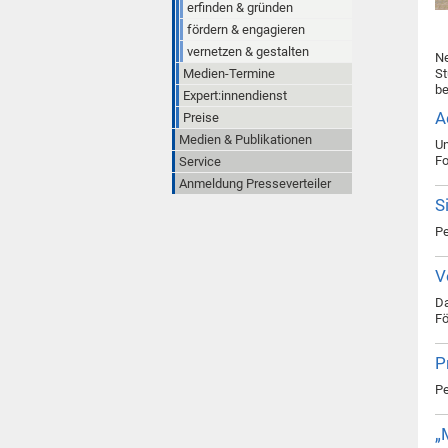
erfinden & gründen
fördern & engagieren
vernetzen & gestalten
Ne
Medien-Termine
St
be
Expert:innendienst
A
Preise
Medien & Publikationen
Un
F
Service
Anmeldung Presseverteiler
S
Pe
V
Da
Fö
P
Pe
„