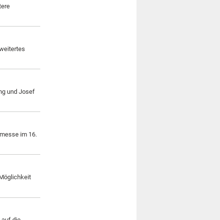
tere
weitertes
ong und Josef
rmesse im 16.
Möglichkeit
 auf die