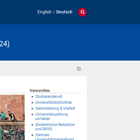
English
Deutsch
24)
RSS-
Feed
Verwandtes
Studierendenrat
Universitätsbibliothek
Gleichstellung & Vielfalt
Universitätszeitung
uni’leben
Studentische Redaktion
uniCROSS
Zentrale
Universitätsverwaltung