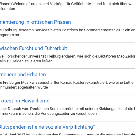
issen+Welcome“ organisiert Vorträge für Geflüchtete – und freut sich über wei
ferenten
rientierung in kritischen Phasen
e Freiburg Research Services bieten Postdocs im Sommersemester 2017 ein er
rogramm an
wischen Furcht und Führerkult
ei Forscher der Universität Freiburg erklären, wie sich die Diktatoren Mao Zed
alin zu Helden stilisieren ließen
rneuern und Erhalten
r Freiburger Musikwissenschaftler Konrad Küster rekonstruiert, wie eine Luthe
hrhundert abgehalten wurde
rotest im Hawaiihemd
iner Dausch vom Deutschen Seminar möchte mit seinem Kleidungsstil auf die 
fmerksam machen, die Vorlesungszeiten zu verschieben
Blutspenden ist eine soziale Verpflichtung"
 14. Juni 2017 ist der Welttag des Blutspendens – warum die moderne Medizin