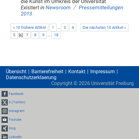
die Kunst im Umkreis der Universität
/
Existiert in
Newsroom
Pressemitteilungen
2013
« 10 frühere Artikel
1
...
3
4
Die nächsten 10 Artikel »
5
[
6
]
7
8
9
...
18
Übersicht
Barrierefreiheit
Kontakt
Impressum
Datenschutzerklaerung
Copyright ©
2026
Universität Freiburg
Facebook
X (Twitter)
Instagram
Youtube
Xing
LinkedIn