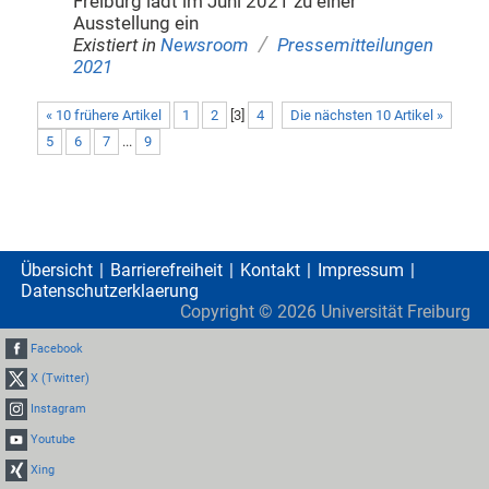
Freiburg lädt im Juni 2021 zu einer
Ausstellung ein
/
Existiert in
Newsroom
Pressemitteilungen
2021
« 10 frühere Artikel
1
2
[
3
]
4
Die nächsten 10 Artikel »
5
6
7
...
9
Übersicht
Barrierefreiheit
Kontakt
Impressum
Datenschutzerklaerung
Copyright ©
2026
Universität Freiburg
Facebook
X (Twitter)
Instagram
Youtube
Xing