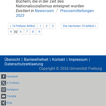
Büchern, die in der Zeit des
Nationalsozialismus enteignet wurden
/
Existiert in
Newsroom
Pressemitteilungen
2023
« 10 frühere Artikel
1
2
3
Die nächsten 10 Artikel »
4
[
5
]
6
7
8
9
Übersicht
Barrierefreiheit
Kontakt
Impressum
Datenschutzerklaerung
Copyright ©
2026
Universität Freiburg
Facebook
X (Twitter)
Instagram
Youtube
Xing