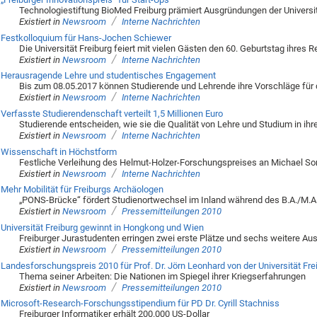
Technologiestiftung BioMed Freiburg prämiert Ausgründungen der Universit
/
Existiert in
Newsroom
Interne Nachrichten
Festkolloquium für Hans-Jochen Schiewer
Die Universität Freiburg feiert mit vielen Gästen den 60. Geburtstag ihres R
/
Existiert in
Newsroom
Interne Nachrichten
Herausragende Lehre und studentisches Engagement
Bis zum 08.05.2017 können Studierende und Lehrende ihre Vorschläge für d
/
Existiert in
Newsroom
Interne Nachrichten
Verfasste Studierendenschaft verteilt 1,5 Millionen Euro
Studierende entscheiden, wie sie die Qualität von Lehre und Studium in ih
/
Existiert in
Newsroom
Interne Nachrichten
Wissenschaft in Höchstform
Festliche Verleihung des Helmut-Holzer-Forschungspreises an Michael 
/
Existiert in
Newsroom
Interne Nachrichten
Mehr Mobilität für Freiburgs Archäologen
„PONS-Brücke“ fördert Studienortwechsel im Inland während des B.A./M.
/
Existiert in
Newsroom
Pressemitteilungen 2010
Universität Freiburg gewinnt in Hongkong und Wien
Freiburger Jurastudenten erringen zwei erste Plätze und sechs weitere A
/
Existiert in
Newsroom
Pressemitteilungen 2010
Landesforschungspreis 2010 für Prof. Dr. Jörn Leonhard von der Universität Fre
Thema seiner Arbeiten: Die Nationen im Spiegel ihrer Kriegserfahrungen
/
Existiert in
Newsroom
Pressemitteilungen 2010
Microsoft-Research-Forschungsstipendium für PD Dr. Cyrill Stachniss
Freiburger Informatiker erhält 200.000 US-Dollar