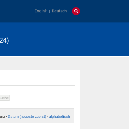
English
Deutsch
24)
anz
·
Datum (neueste zuerst)
·
alphabetisch