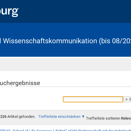
d Wissenschaftskommunikation (bis 08/20
Startseite
uchergebnisse
226
Artikel gefunden.
Trefferliste einschränken
Trefferliste sortieren
Relev
FRIAS „School of Life Sciences-LifeNet“ stärkt Partnerschaft mit der Hebräisch