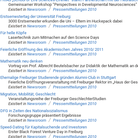
Gemeinsamer Workshop “Perspectives in Developmental Neurosciences”
/
Existiert in
Newsroom
Pressemitteilungen 2010
Erstsemestertag der Universität Freiburg:
3000 Erstsemester erkunden die Uni – Eltern im Huckepack dabei
/
Existiert in
Newsroom
Pressemitteilungen 2010
Für helle Köpfe
Lasertechnik zum Mitmachen auf den Science Days
/
Existiert in
Newsroom
Pressemitteilungen 2010
Feierliche Eröffnung des Akademischen Jahres 2010/ 2011
/
Existiert in
Newsroom
Pressemitteilungen 2010
Mathematik neu denken
Vortrag von Prof. Albrecht Beutelsbacher zur Didaktik der Mathematik an de
/
Existiert in
Newsroom
Pressemitteilungen 2010
Ehemalige Freiburger Studierende gründen Alumni-Club in Stuttgart
Feierliche Eröffnungsveranstaltung mit Freiburger Rektor im „Haus der Ge
/
Existiert in
Newsroom
Pressemitteilungen 2010
Migration, Mobilität, Geschlecht
Veranstaltungsreihe der Freiburger GeschlechterStudien
/
Existiert in
Newsroom
Pressemitteilungen 2010
DFG in Zeiten des Nationalsozialismus
Forschungsgruppe präsentiert Ergebnisse
/
Existiert in
Newsroom
Pressemitteilungen 2010
Speed-Dating für Kapitalsuchende und Investoren
Erster Black Forest Venture Day in Freiburg
/
Existiert in
Newsroom
Pressemitteilungen 2010