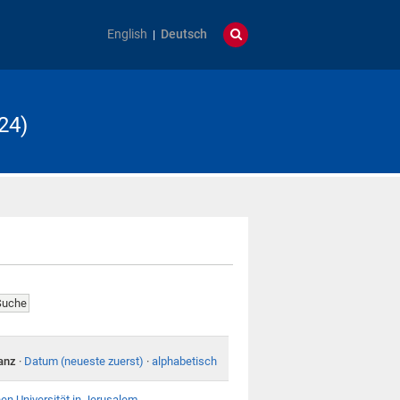
English
Deutsch
24)
anz
·
Datum (neueste zuerst)
·
alphabetisch
en Universität in Jerusalem