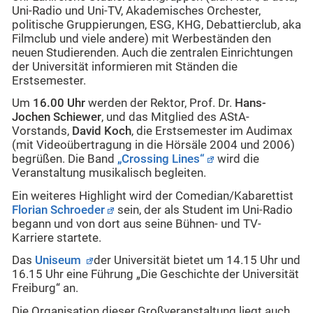
Uni-Radio und Uni-TV, Akademisches Orchester,
politische Gruppierungen, ESG, KHG, Debattierclub, aka
Filmclub und viele andere) mit Werbeständen den
neuen Studierenden. Auch die zentralen Einrichtungen
der Universität informieren mit Ständen die
Erstsemester.
Um
16.00 Uhr
werden der Rektor, Prof. Dr.
Hans-
Jochen Schiewer
, und das Mitglied des AStA-
Vorstands,
David Koch
, die Erstsemester im Audimax
(mit Videoübertragung in die Hörsäle 2004 und 2006)
begrüßen. Die Band
„Crossing Lines“
wird die
Veranstaltung musikalisch begleiten.
Ein weiteres Highlight wird der Comedian/Kabarettist
Florian Schroeder
sein, der als Student im Uni-Radio
begann und von dort aus seine Bühnen- und TV-
Karriere startete.
Das
Uniseum
der Universität bietet um 14.15 Uhr und
16.15 Uhr eine Führung „Die Geschichte der Universität
Freiburg“ an.
Die Organisation dieser Großveranstaltung liegt auch