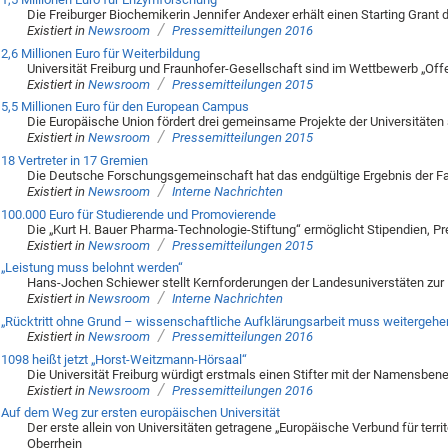
Die Freiburger Biochemikerin Jennifer Andexer erhält einen Starting Gran
/
Existiert in
Newsroom
Pressemitteilungen 2016
2,6 Millionen Euro für Weiterbildung
Universität Freiburg und Fraunhofer-Gesellschaft sind im Wettbewerb „Off
/
Existiert in
Newsroom
Pressemitteilungen 2015
5,5 Millionen Euro für den European Campus
Die Europäische Union fördert drei gemeinsame Projekte der Universitäten
/
Existiert in
Newsroom
Pressemitteilungen 2015
18 Vertreter in 17 Gremien
Die Deutsche Forschungsgemeinschaft hat das endgültige Ergebnis der Fa
/
Existiert in
Newsroom
Interne Nachrichten
100.000 Euro für Studierende und Promovierende
Die „Kurt H. Bauer Pharma-Technologie-Stiftung“ ermöglicht Stipendien, Pr
/
Existiert in
Newsroom
Pressemitteilungen 2015
„Leistung muss belohnt werden“
Hans-Jochen Schiewer stellt Kernforderungen der Landesuniverstäten zur Fo
/
Existiert in
Newsroom
Interne Nachrichten
„Rücktritt ohne Grund – wissenschaftliche Aufklärungsarbeit muss weitergehe
/
Existiert in
Newsroom
Pressemitteilungen 2016
1098 heißt jetzt „Horst-Weitzmann-Hörsaal“
Die Universität Freiburg würdigt erstmals einen Stifter mit der Namensbe
/
Existiert in
Newsroom
Pressemitteilungen 2016
Auf dem Weg zur ersten europäischen Universität
Der erste allein von Universitäten getragene „Europäische Verbund für ter
Oberrhein