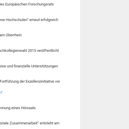
t des Europäischen Forschungsrats
ene Hochschulen“ erneut erfolgreich
 am Oberrhein
chkollegienwahl 2015 veröffentlicht
eise und finanzielle Unterstützungen
rtführung der Exzellenzinitiative vor
n“
nennung eines Hörsaals
ritoriale Zusammenarbeit“ entsteht am