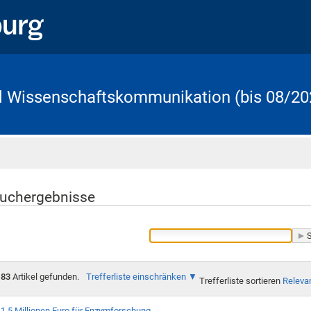
d Wissenschaftskommunikation (bis 08/20
Startseite
uchergebnisse
83
Artikel gefunden.
Trefferliste einschränken
Trefferliste sortieren
Releva
1,5 Millionen Euro für Enzymforschung