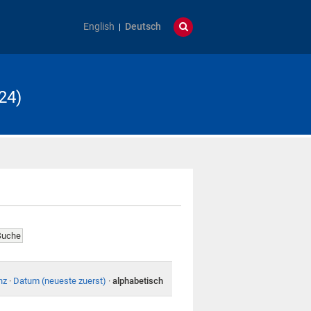
English
Deutsch
24)
nz
·
Datum (neueste zuerst)
·
alphabetisch