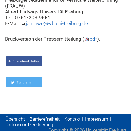
Freiburger Akademie für Universitäre Weiterbildung
(FRAUW)
Albert-Ludwigs-Universität Freiburg
Tel.: 0761/203-9651
E-Mail:
jan.ihwe@wb.uni-freiburg.de
Druckversion der Pressemitteilung (
pdf
).
Übersicht
Barrierefreiheit
Kontakt
Impressum
Datenschutzerklaerung
Copyright ©
2026
Universität Freiburg