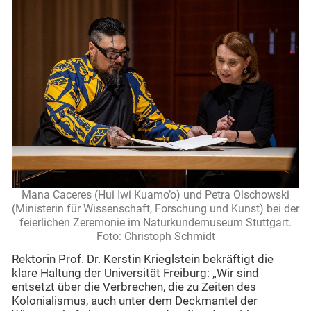
Mana Caceres (Hui Iwi Kuamo’o) und Petra Olschowski
(Ministerin für Wissenschaft, Forschung und Kunst) bei der
feierlichen Zeremonie im Naturkundemuseum Stuttgart.
Foto: Christoph Schmidt
Rektorin Prof. Dr. Kerstin Krieglstein bekräftigt die
klare Haltung der Universität Freiburg: „Wir sind
entsetzt über die Verbrechen, die zu Zeiten des
Kolonialismus, auch unter dem Deckmantel der