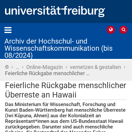
Archiv der Hochschul- und
Wissenschaftskommunikation (bis
08/2024)
›
›
›
›
Startseite
…
Online-Magazin
vernetzen & gestalten
Feierliche Rückgabe menschlicher …
Feierliche Rückgabe menschlicher
Überreste an Hawaii
Das Ministerium für Wissenschaft, Forschung und
Kunst Baden-Württemberg hat menschliche Überreste
(Iwi Kūpuna, Ahnen) aus der Kolonialzeit an
Repräsentant*innen aus dem US-Bundesstaat Hawaii
zurückgegeben. Darunter sind auch menschliche