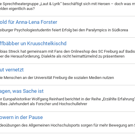
e Sprechtheatergruppe „Laut & Lyrik“ beschäftigt sich mit Heroen – doch was 
lden eigentlich aus?
old für Anna-Lena Forster
eiburger Psychologiestudentin feiert Erfolg bei den Paralympics in Südkorea
ffbäbber un Kruuschtelkischd
bias Streck hat gemeinsam mit Fans den Onlineshop des SC Freiburg auf Badis
er die Herausforderung, Dialekte als nicht heimattümelnd zu präsentieren
ut vernetzt
e Menschen an der Universität Freiburg die sozialen Medien nutzen
agen, was Sache ist
r Europahistoriker Wolfgang Reinhard berichtet in der Reihe „Erzählte Erfahrung“
lbes Jahrhundert als Forscher und Hochschullehrer
owern in der Pause
deoübungen des Allgemeinen Hochschulsports sorgen für mehr Bewegung am S