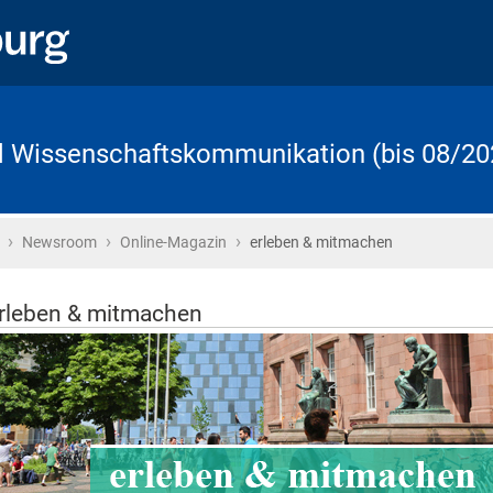
d Wissenschaftskommunikation (bis 08/20
›
›
›
Startseite
Newsroom
Online-Magazin
erleben & mitmachen
rleben & mitmachen