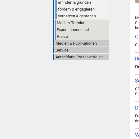
erfinden & gründen
fördern & engagieren
vernetzen & gestalten
Ne
Medien-Termine
St
be
Expert:innendienst
G
Preise
Medien & Publikationen
Cl
Service
Anmeldung Presseverteiler
R
Ei
S
Gü
Se
D
Fr
de
W