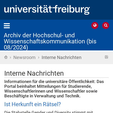
Archiv der Hochschul- und
Wissenschaftskommunikation (bis
08/2024)
›
›
Startseite
R
Newsroom
Interne Nachrichten
F
Interne Nachrichten
Informationen für die universitäre Öffentlichkeit: Das
Portal beinhaltet Mitteilungen für Studierende,
Wissenschaftlerinnen und Wissenschaftler sowie
Beschäftigte in Verwaltung und Technik.
Ist Herkunft ein Rätsel?
Die Stabstelle Gender und Diversity stimmt mit