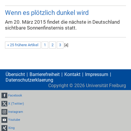
Wenn es plötzlich dunkel wird
Am 20. März 2015 findet die nächste in Deutschland
sichtbare Sonnenfinsternis statt.
« 25 frühere Artikel
1
2
3
[
4
]
Übersicht
Barrierefreiheit
Kontakt
Impressum
Datenschutzerklaerung
Copyright ©
2026
Universität Freiburg
Facebook
X (Twitter)
Instagram
Youtube
Xing