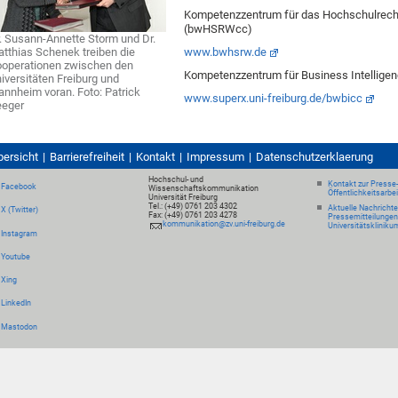
Kompetenzzentrum für das Hochschulrec
(bwHSRWcc)
. Susann-Annette Storm und Dr.
tthias Schenek treiben die
www.bwhsrw.de
operationen zwischen den
Kompetenzzentrum für Business Intellige
iversitäten Freiburg und
nnheim voran. Foto: Patrick
www.superx.uni-freiburg.de/bwbicc
eeger
bersicht
Barrierefreiheit
Kontakt
Impressum
Datenschutzerklaerung
Hochschul- und
Kontakt zur Presse
Facebook
Wissenschaftskommunikation
Öffentlichkeitsarbe
Universität Freiburg
Tel.: (+49) 0761 203 4302
Aktuelle Nachricht
X (Twitter)
Fax: (+49) 0761 203 4278
Pressemitteilungen
kommunikation@zv.uni-freiburg.de
Universitätskliniku
Instagram
Youtube
Xing
LinkedIn
Mastodon