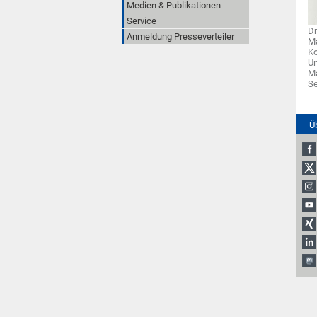
Medien & Publikationen
Service
Dr
Anmeldung Presseverteiler
Ma
Ko
Un
Ma
S
Ü