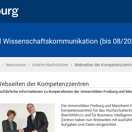
d Wissenschaftskommunikation (bis 08/20
›
›
›
Startseite
Newsroom
Interne Nachrichten
Webseiten der Kompetenzzentr
ebseiten der Kompetenzzentren
sführliche Informationen zu Kooperationen der Universitäten Freiburg und M
Die Universitäten Freiburg und Mannheim 
Kompetenzzentren für das Hochschulrec
(bwHSRWcc) und für Business Intelligence
Zentren haben nun Webseiten mit ausführli
Aufgaben und Zielen eingerichtet.