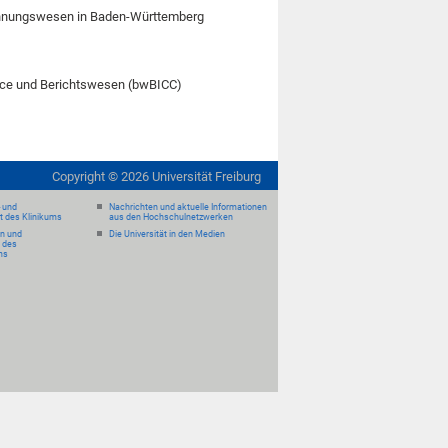
hnungswesen in Baden-Württemberg
nce und Berichtswesen (bwBICC)
Copyright ©
2026
Universität Freiburg
- und
Nachrichten und aktuelle Informationen
it des Klinikums
aus den Hochschulnetzwerken
en und
Die Universität in den Medien
 des
ms