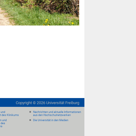
Copyright ©
2026
Universität Freiburg
- und
Nachrichten und aktuelle Informationen
it des Klinikums
aus den Hochschulnetzwerken
en und
Die Universität in den Medien
 des
ms