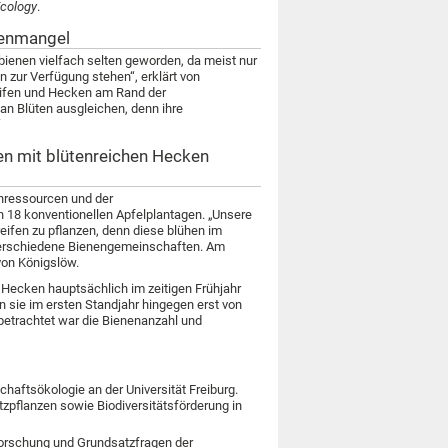
Ecology
.
tenmangel
bienen vielfach selten geworden, da meist nur
n zur Verfügung stehen“, erklärt von
eifen und Hecken am Rand der
an Blüten ausgleichen, denn ihre
“
en mit blütenreichen Hecken
ühressourcen und der
 18 konventionellen Apfelplantagen. „Unsere
reifen zu pflanzen, denn diese blühen im
e verschiedene Bienengemeinschaften. Am
von Königslöw.
e Hecken hauptsächlich im zeitigen Frühjahr
n sie im ersten Standjahr hingegen erst von
 betrachtet war die Bienenanzahl und
chaftsökologie an der Universität Freiburg.
zpflanzen sowie Biodiversitätsförderung in
forschung und Grundsatzfragen der