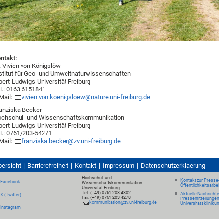
ntakt:
. Vivien von Königslöw
stitut für Geo- und Umweltnaturwissenschaften
bert-Ludwigs-Universität Freiburg
l.: 0163 6151841
Mail:
vivien.von.koenigsloew@nature.uni-freiburg.de
anziska Becker
ochschul- und Wissenschaftskommunikation
bert-Ludwigs-Universität Freiburg
l.: 0761/203-54271
Mail:
franziska.becker@zv.uni-freiburg.de
bersicht
Barrierefreiheit
Kontakt
Impressum
Datenschutzerklaerung
Hochschul- und
Kontakt zur Presse
Facebook
Wissenschaftskommunikation
Öffentlichkeitsarbe
Universität Freiburg
Tel.: (+49) 0761 203 4302
Aktuelle Nachricht
X (Twitter)
Fax: (+49) 0761 203 4278
Pressemitteilungen
kommunikation@zv.uni-freiburg.de
Universitätskliniku
Instagram