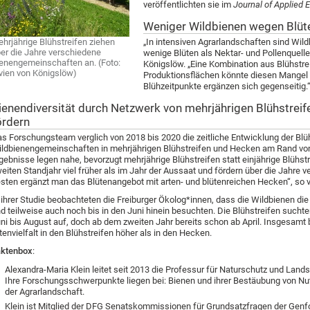
veröffentlichten sie im
Journal of Applied 
Weniger Wildbienen wegen Blü
hrjährige Blühstreifen ziehen
„In intensiven Agrarlandschaften sind Wild
er die Jahre verschiedene
wenige Blüten als Nektar- und Pollenquelle
enengemeinschaften an. (Foto:
Königslöw. „Eine Kombination aus Blühstr
vien von Königslöw)
Produktionsflächen könnte diesen Mangel 
Blühzeitpunkte ergänzen sich gegenseitig.
ienendiversität durch Netzwerk von mehrjährigen Blühstreif
ördern
s Forschungsteam verglich von 2018 bis 2020 die zeitliche Entwicklung der Bl
ldbienengemeinschaften in mehrjährigen Blühstreifen und Hecken am Rand von
gebnisse legen nahe, bevorzugt mehrjährige Blühstreifen statt einjährige Blühst
eiten Standjahr viel früher als im Jahr der Aussaat und fördern über die Jahr
sten ergänzt man das Blütenangebot mit arten- und blütenreichen Hecken“, so 
 ihrer Studie beobachteten die Freiburger Ökolog*innen, dass die Wildbienen di
d teilweise auch noch bis in den Juni hinein besuchten. Die Blühstreifen suchte
ni bis August auf, doch ab dem zweiten Jahr bereits schon ab April. Insgesamt
tenvielfalt in den Blühstreifen höher als in den Hecken.
aktenbox
:
Alexandra-Maria Klein leitet seit 2013 die Professur für Naturschutz und Lands
Ihre Forschungsschwerpunkte liegen bei: Bienen und ihrer Bestäubung von Nut
der Agrarlandschaft.
Klein ist Mitglied der DFG Senatskommissionen für Grundsatzfragen der Gen