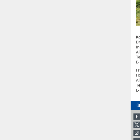
Ko
Dr
In
Al
Te
E-
Fr
H
Al
Te
E-
Ü