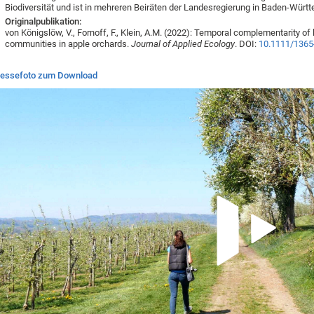
Biodiversität und ist in mehreren Beiräten der Landesregierung in Baden-Württ
Originalpublikation:
von Königslöw, V., Fornoff, F., Klein, A.M. (2022): Temporal complementarity o
communities in apple orchards.
Journal of Applied Ecology
. DOI:
10.1111/1365
ressefoto zum Download