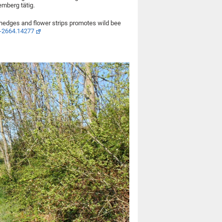
emberg tätig.
f hedges and flower strips promotes wild bee
-2664.14277