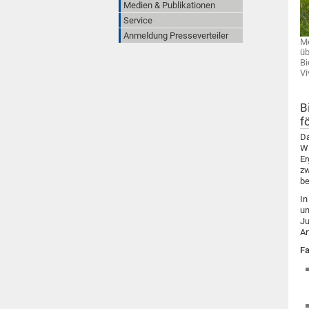
Medien & Publikationen
Service
Anmeldung Presseverteiler
Me
üb
Bi
Vi
B
f
Da
Wi
Er
zw
be
In
un
Ju
Ar
F