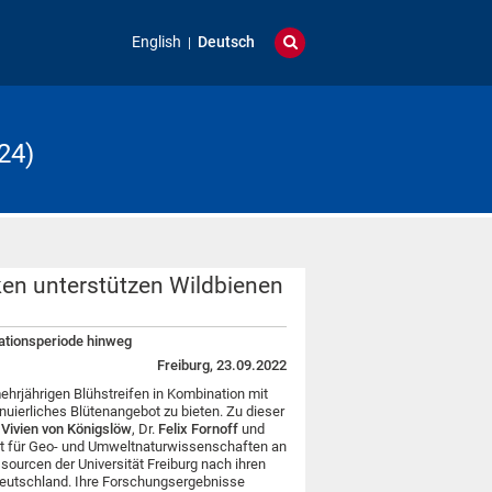
English
Deutsch
24)
ken unterstützen Wildbienen
tationsperiode hinweg
Freiburg, 23.09.2022
ehrjährigen Blühstreifen in Kombination mit
uierliches Blütenangebot zu bieten. Zu dieser
.
Vivien von Königslöw
, Dr.
Felix Fornoff
und
ut für Geo- und Umweltnaturwissenschaften an
sourcen der Universität Freiburg nach ihren
deutschland. Ihre Forschungsergebnisse