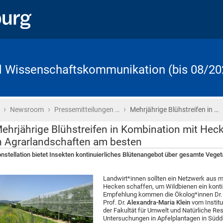
d Wissenschaftskommunikation (bis 08/20
›
›
›
Startseite
Newsroom
Pressemitteilungen …
Mehrjährige Blühstreifen in …
ehrjährige Blühstreifen in Kombination mit Hec
n Agrarlandschaften am besten
nstellation bietet Insekten kontinuierliches Blütenangebot über gesamte Vege
Landwirt*innen sollten ein Netzwerk aus m
Hecken schaffen, um Wildbienen ein kontin
Empfehlung kommen die Ökolog*innen Dr
Prof. Dr.
Alexandra-Maria Klein
vom Instit
der Fakultät für Umwelt und Natürliche Res
Untersuchungen in Apfelplantagen in Süd