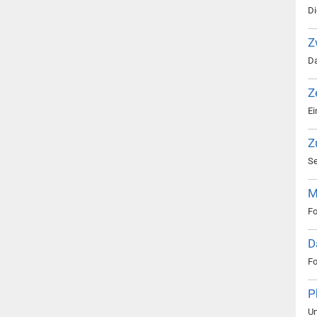
Di
Z
Da
Z
Ei
Z
Se
M
Fo
D
Fo
P
Un