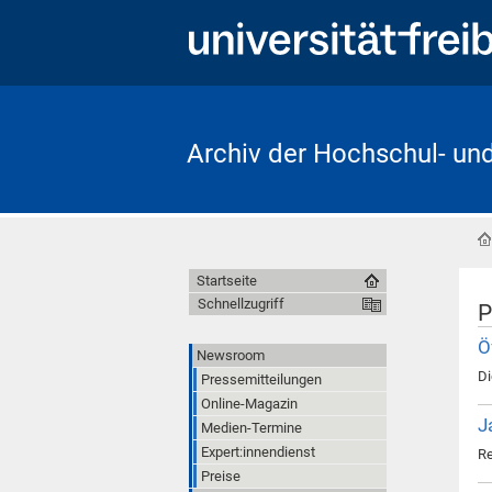
Archiv der Hochschul- un
Startseite
Schnellzugriff
P
Ö
Newsroom
Di
Pressemitteilungen
Online-Magazin
J
Medien-Termine
Expert:innendienst
Re
Preise