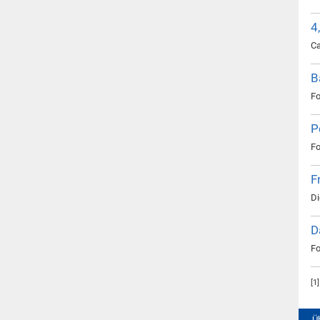
4
Ca
B
Fo
P
Fo
F
Di
D
Fo
[
1
Ü