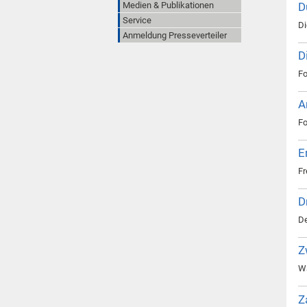
Medien & Publikationen
D
Service
Di
Anmeldung Presseverteiler
D
Fo
A
Fo
E
Fr
D
De
Z
Wa
Z