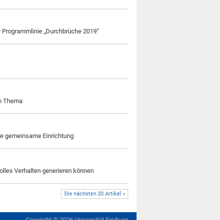
der Programmlinie „Durchbrüche 2019“
em Thema
ine gemeinsame Einrichtung
olles Verhalten generieren können
Die nächsten 20 Artikel »
Copyright ©
2026
Universität Freiburg