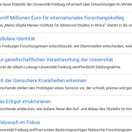
e neue Statistik der Universität Freiburg informiert über Entwicklungen im Win
wölf Millionen Euro für internationales Forschungskolleg
s „Maria Sibylla Merian Institute for Advanced Studies in Africa“ startet in die 
elluläre Identität
n Freiburger Forschungsteam entschlüsselt, wie Stammzellen entscheiden, wel
ur gesellschaftlichen Verantwortung der Universität
nat der Albert-Ludwigs-Universität Freiburg veröffentlicht Stellungnahme
it der Genschere Krankheiten erkennen
rschende stellen den Prototypen eines Sensors vor, der schnell, präzise und gü
as Erbgut strukturieren
rschende entdecken, wie äußere Reize den Auf- und Abbau des Skeletts im Kern
hilosoph im Fokus
iversität Freiburg eröffnet erstes deutschsprachiges Nietzsche-Forschungsze