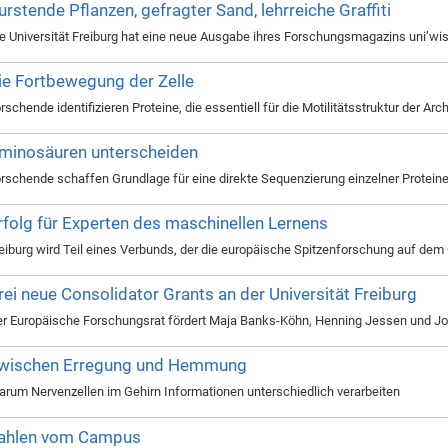
urstende Pflanzen, gefragter Sand, lehrreiche Graffiti
e Universität Freiburg hat eine neue Ausgabe ihres Forschungsmagazins uni’wis
ie Fortbewegung der Zelle
rschende identifizieren Proteine, die essentiell für die Motilitätsstruktur der Ar
minosäuren unterscheiden
rschende schaffen Grundlage für eine direkte Sequenzierung einzelner Protein
rfolg für Experten des maschinellen Lernens
eiburg wird Teil eines Verbunds, der die europäische Spitzenforschung auf dem G
rei neue Consolidator Grants an der Universität Freiburg
r Europäische Forschungsrat fördert Maja Banks-Köhn, Henning Jessen und Joh
wischen Erregung und Hemmung
rum Nervenzellen im Gehirn Informationen unterschiedlich verarbeiten
ahlen vom Campus