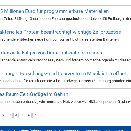
,5 Millionen Euro für programmierbare Materialien
rl-Zeiss-Stiftung fördert neuen Forschungscluster der Universität Freiburg in 
akterielles Protein beeinträchtigt wichtige Zellprozesse
rschende entdecken neue Funktion von antibiotikaresistenten Bakterien
otenzielle Folgen von Dürre frühzeitig erkennen
rschende entwickeln Prognosesystem und fordern politische Agenda zu dies
reiburger Forschungs- und Lehrzentrum Musik ist eröffnet
e Hochschule für Musik und die Albert-Ludwigs-Universität Freiburg gründen e
as Raum-Zeit-Gefüge im Gehirn
rscher haben entdeckt, wie neuronale Netzwerke Aktivitätssequenzen für sinnv
]
2
3
4
5
6
7
8
bersicht
Barrierefreiheit
Kontakt
Impressum
Datenschutzerklaerung