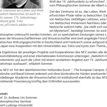
Welt des 19. Jahrhunderts zu erforschen“, 
vom Philosophischen Seminar der Albert-Lu
s Interesse am Leben und Werk
Ziel des Zentrums ist es, das Leben, Werk
iedrich Nietzsches ist auch im
erforschten Pfade näher zu beleuchten. D
hr seines 175. Geburtstags
von Nietzsches vielfältigen Lektüren, eine
ltweit groß. Foto:
von Nietzsches immensem Nachlass oder d
ion_eff/stock.adobe.com
Nietzsche wirklich hatte. „Sie stellt sich s
ein Mysterium“, bestätigt Sommer. So wird 
ilosophen untersucht werden könnten, um so spekulativen Deutungen seines Le
anen die Wissenschaftlerinnen und Wissenschaftler eine breit angelegte Forsch
etzsches Wirkungsgeschichte in Deutschland und Frankreich sowie aufgrund de
 Japan eine Kooperation mit den Universitäten aus Tokio und Kyoto zum Thema „
e Ergebnisse der jeweiligen Projekte und Kooperationen des NFZ werden alle dre
iversitätsleitung und einer internationalen Kommission unterzogen. „Natürlich 
sitionieren und auch die Lehre mit einem verstärkten Angebot zum 19. Jahrhun
rkshops ausbauen“, erläutert Sommer.
s NFZ ist Teil des oberrheinischen Verbundes Eucor – The European Campus. 
rlsruhe und Basel können jederzeit und ohne bürokratische Hürden anerkannte 
idelberger Akademie der Wissenschaften ist institutionell ebenfalls an das NFZ
stehende Finanzierung künftig über Drittmittel auszuweiten.
ntakt:
of. Dr. Andreas Urs Sommer
ilosophisches Seminar
bert-Ludwigs-Universität