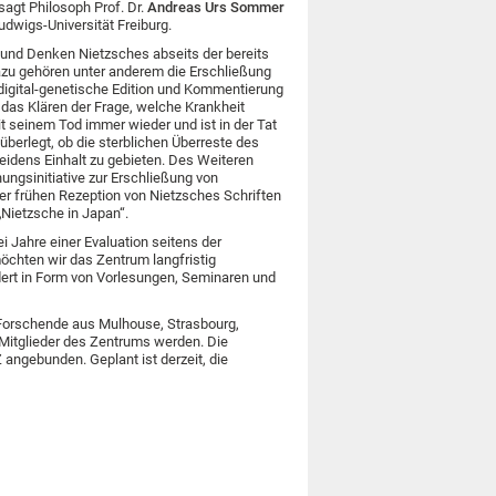
sagt Philosoph Prof. Dr.
Andreas Urs Sommer
dwigs-Universität Freiburg.
 und Denken Nietzsches abseits der bereits
azu gehören unter anderem die Erschließung
 digital-genetische Edition und Kommentierung
as Klären der Frage, welche Krankheit
eit seinem Tod immer wieder und ist in der Tat
überlegt, ob die sterblichen Überreste des
idens Einhalt zu gebieten. Des Weiteren
ungsinitiative zur Erschließung von
r frühen Rezeption von Nietzsches Schriften
Nietzsche in Japan“.
i Jahre einer Evaluation seitens der
möchten wir das Zentrum langfristig
dert in Form von Vorlesungen, Seminaren und
Forschende aus Mulhouse, Strasbourg,
Mitglieder des Zentrums werden. Die
 angebunden. Geplant ist derzeit, die