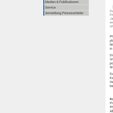
Medien & Publikationen
Service
Da
Anmeldung Presseverteiler
Fr
Ja
we
or
Ph
pl
Ni
in
Di
Un
po
Wo
Da
Ka
He
be
Ko
Pr
Ph
Al