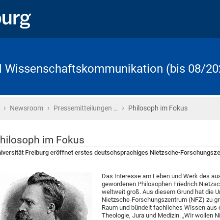
d Wissenschaftskommunikation (bis 08/20
›
›
›
Startseite
Newsroom
Pressemitteilungen …
Philosoph im Fokus
hilosoph im Fokus
iversität Freiburg eröffnet erstes deutschsprachiges Nietzsche-Forschungsz
Das Interesse am Leben und Werk des aus
gewordenen Philosophen Friedrich Nietzsc
weltweit groß. Aus diesem Grund hat die Un
Nietzsche-Forschungszentrum (NFZ) zu grü
Raum und bündelt fachliches Wissen aus d
Theologie, Jura und Medizin. „Wir wollen N