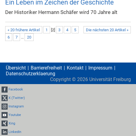
Ein Leben im Zeichen der Geschichte
Der Historiker Hermann Schäfer wird 70 Jahre alt
« 20 frühere Artikel
1
[
2
]
3
4
5
Die nächsten 20 Artikel »
6
7
...
20
Übersicht
Barrierefreiheit
Kontakt
Impressum
Datenschutzerklaerung
Copyright ©
2026
Universität Freiburg
Facebook
X (Twitter)
Instagram
Youtube
Xing
LinkedIn