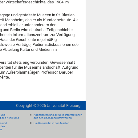
der Wirtschaftsgeschichte, das 1984 im
goge und gestaltete Museen in St. Blasien
t Mannheim, das er als Kurator betreute. Als
and erhielt er unter anderem den
g und Berlin wird deutsche Zeitgeschichte
er ein Informationszentrum zur Verfügung,
s Haus der Geschichte regelmäßig
pielsweise Vorträge, Podiumsdiskussionen oder
e Abteilung Kultur und Medien im
iversität stets eng verbunden: Gewissenhaft
udenten für die Museumslandschaft. Aufgrund
00 zum Außerplanmäßigen Professor. Darüber
érite.
Copyright ©
2026
Universität Freiburg
- und
Nachrichten und aktuelle Informationen
it des Klinikums
aus den Hochschulnetzwerken
en und
Die Universität in den Medien
 des
ms