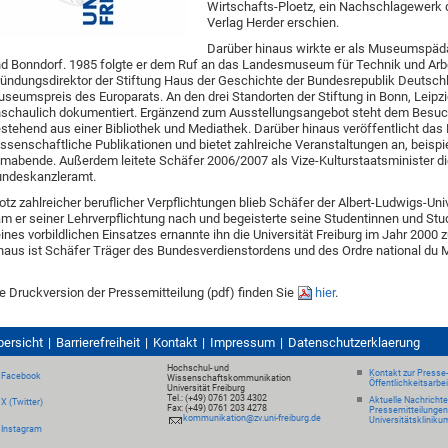
Wirtschafts-Ploetz, ein Nachschlagewerk 
Verlag Herder erschien.
Darüber hinaus wirkte er als Museumspäda
d Bonndorf. 1985 folgte er dem Ruf an das Landesmuseum für Technik und Arbei
ündungsdirektor der Stiftung Haus der Geschichte der Bundesrepublik Deutschl
seumspreis des Europarats. An den drei Standorten der Stiftung in Bonn, Leipzi
schaulich dokumentiert. Ergänzend zum Ausstellungsangebot steht dem Besuch
stehend aus einer Bibliothek und Mediathek. Darüber hinaus veröffentlicht da
ssenschaftliche Publikationen und bietet zahlreiche Veranstaltungen an, beis
lmabende. Außerdem leitete Schäfer 2006/2007 als Vize-Kulturstaatsminister di
ndeskanzleramt.
otz zahlreicher beruflicher Verpflichtungen blieb Schäfer der Albert-Ludwigs-Un
m er seiner Lehrverpflichtung nach und begeisterte seine Studentinnen und St
ines vorbildlichen Einsatzes ernannte ihn die Universität Freiburg im Jahr 20
naus ist Schäfer Träger des Bundesverdienstordens und des Ordre national du M
e Druckversion der Pressemitteilung (pdf) finden Sie
hier
.
bersicht
Barrierefreiheit
Kontakt
Impressum
Datenschutzerklaerung
Hochschul- und
Kontakt zur Presse
Facebook
Wissenschaftskommunikation
Öffentlichkeitsarbe
Universität Freiburg
Tel.: (+49) 0761 203 4302
Aktuelle Nachricht
X (Twitter)
Fax: (+49) 0761 203 4278
Pressemitteilungen
kommunikation@zv.uni-freiburg.de
Universitätskliniku
Instagram