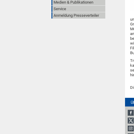
Medien & Publikationen
Service
Anmeldung Presseverteiler
un
Gr
Mu
an
be
wi
Fi
Bu
Tr
ka
se
hi
Di
Ü