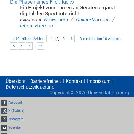
Die Phasen eines Flickflacks
Ein Projekt zum Turnen an Geräten ergänzt
digital den Sportunterricht
/
/
Existiert in
Newsroom
Online-Magazin
lehren & lernen
« 10 frühere Artikel
1
[
2
]
3
4
Die nächsten 10 Artikel »
5
6
7
...
9
Übersicht
Barrierefreiheit
Kontakt
Impressum
Datenschutzerklaerung
Copyright ©
2026
Universität Freiburg
Facebook
X (Twitter)
Instagram
Youtube