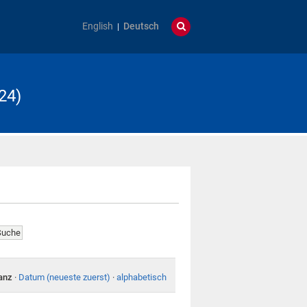
English
Deutsch
24)
anz
·
Datum (neueste zuerst)
·
alphabetisch