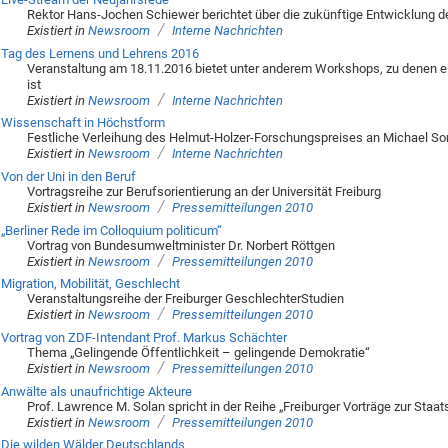
Rektor Hans-Jochen Schiewer berichtet über die zukünftige Entwicklung der
/
Existiert in
Newsroom
Interne Nachrichten
Tag des Lernens und Lehrens 2016
Veranstaltung am 18.11.2016 bietet unter anderem Workshops, zu denen 
ist
/
Existiert in
Newsroom
Interne Nachrichten
Wissenschaft in Höchstform
Festliche Verleihung des Helmut-Holzer-Forschungspreises an Michael 
/
Existiert in
Newsroom
Interne Nachrichten
Von der Uni in den Beruf
Vortragsreihe zur Berufsorientierung an der Universität Freiburg
/
Existiert in
Newsroom
Pressemitteilungen 2010
„Berliner Rede im Colloquium politicum“
Vortrag von Bundesumweltminister Dr. Norbert Röttgen
/
Existiert in
Newsroom
Pressemitteilungen 2010
Migration, Mobilität, Geschlecht
Veranstaltungsreihe der Freiburger GeschlechterStudien
/
Existiert in
Newsroom
Pressemitteilungen 2010
Vortrag von ZDF-Intendant Prof. Markus Schächter
Thema „Gelingende Öffentlichkeit – gelingende Demokratie“
/
Existiert in
Newsroom
Pressemitteilungen 2010
Anwälte als unaufrichtige Akteure
Prof. Lawrence M. Solan spricht in der Reihe „Freiburger Vorträge zur Sta
/
Existiert in
Newsroom
Pressemitteilungen 2010
Die wilden Wälder Deutschlands