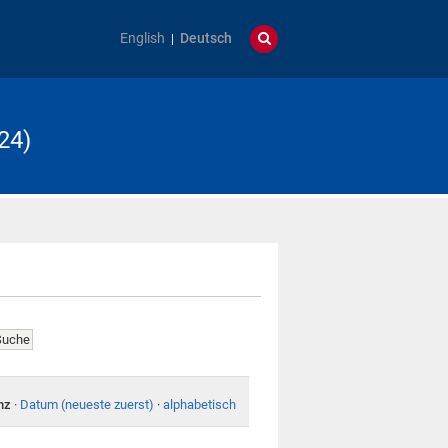
English
Deutsch
24)
nz
·
Datum (neueste zuerst)
·
alphabetisch