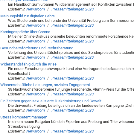
Ein Handbuch zum urbanen Wildtiermanagement soll Konflikten zwischen
/
Existiert in
Newsroom
Pressemitteilungen 2020
Meinungsbild zur digitalen Lehre
Was Studierende und Lehrende der Universität Freiburg zum Sommerseme
/
Existiert in
Newsroom
Pressemitteilungen 2020
Kamingespräche über Corona
Mit einer Online-Diskussionsreihe beleuchten renommierte Forschende F
/
Existiert in
Newsroom
Pressemitteilungen 2020
Gesundheitsförderung und Rechtsberatung
Verleihung des Universitätslehrpreises und des Sonderpreises für studen
/
Existiert in
Newsroom
Pressemitteilungen 2020
Widerstandsfähig durch die Krise
Ein neuer Forschungsschwerpunkt und eine Vortragsreihe befassen sich mi
Gesellschaft
/
Existiert in
Newsroom
Pressemitteilungen 2020
Wissenschaftliche Leistungen, soziales Engagement
38 Nachwuchsförderpreise für junge Forschende, Alumni-Preis für die Of
/
Existiert in
Newsroom
Pressemitteilungen 2020
Ein Zeichen gegen sexualisierte Diskriminierung und Gewalt
Die Universität Freiburg beteiligt sich an der landesweiten Kampagne „Zieh
/
Existiert in
Newsroom
Pressemitteilungen 2020
Stress kompetent managen
In einem neuen Ratgeber bündeln Experten aus Freiburg und Trier wissensc
Stressbewältigung
/
Existiert in
Newsroom
Pressemitteilungen 2020