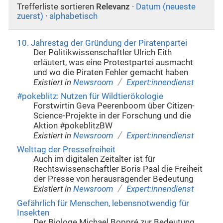
Trefferliste sortieren
Relevanz
·
Datum (neueste
zuerst)
·
alphabetisch
10. Jahrestag der Gründung der Piratenpartei
Der Politikwissenschaftler Ulrich Eith
erläutert, was eine Protestpartei ausmacht
und wo die Piraten Fehler gemacht haben
/
Existiert in
Newsroom
Expert:innendienst
#pokeblitz: Nutzen für Wildtierökologie
Forstwirtin Geva Peerenboom über Citizen-
Science-Projekte in der Forschung und die
Aktion #pokeblitzBW
/
Existiert in
Newsroom
Expert:innendienst
Welttag der Pressefreiheit
Auch im digitalen Zeitalter ist für
Rechtswissenschaftler Boris Paal die Freiheit
der Presse von herausragender Bedeutung
/
Existiert in
Newsroom
Expert:innendienst
Gefährlich für Menschen, lebensnotwendig für
Insekten
Der Biologe Michael Boppré zur Bedeutung