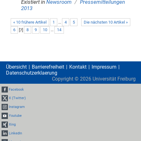
/
Existiert in
Newsroom
Pressemitteilungen
2013
« 10 frühere Artikel
1
...
4
5
Die nächsten 10 Artikel »
6
[
7
]
8
9
10
...
14
Übersicht
Barrierefreiheit
Kontakt
Impressum
Datenschutzerklaerung
Copyright ©
2026
Universität Freiburg
Facebook
X (Twitter)
Instagram
Youtube
Xing
LinkedIn