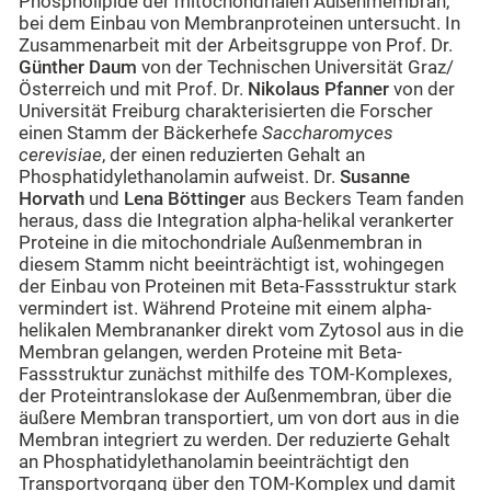
Phospholipide der mitochondrialen Außenmembran,
bei dem Einbau von Membranproteinen untersucht. In
Zusammenarbeit mit der Arbeitsgruppe von Prof. Dr.
Günther Daum
von der Technischen Universität Graz/
Österreich und mit Prof. Dr.
Nikolaus Pfanner
von der
Universität Freiburg charakterisierten die Forscher
einen Stamm der Bäckerhefe
Saccharomyces
cerevisiae
, der einen reduzierten Gehalt an
Phosphatidylethanolamin aufweist. Dr.
Susanne
Horvath
und
Lena Böttinger
aus Beckers Team fanden
heraus, dass die Integration alpha-helikal verankerter
Proteine in die mitochondriale Außenmembran in
diesem Stamm nicht beeinträchtigt ist, wohingegen
der Einbau von Proteinen mit Beta-Fassstruktur stark
vermindert ist. Während Proteine mit einem alpha-
helikalen Membrananker direkt vom Zytosol aus in die
Membran gelangen, werden Proteine mit Beta-
Fassstruktur zunächst mithilfe des TOM-Komplexes,
der Proteintranslokase der Außenmembran, über die
äußere Membran transportiert, um von dort aus in die
Membran integriert zu werden. Der reduzierte Gehalt
an Phosphatidylethanolamin beeinträchtigt den
Transportvorgang über den TOM-Komplex und damit