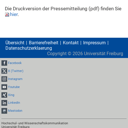
Die Druckversion der Pressemitteilung (pdf) finden Sie
hier
.
Übersicht
Barrierefreiheit
Kontakt
Impressum
Datenschutzerklaerung
Copyright ©
2026
Universität Freiburg
Facebook
X (Twitter)
Instagram
Youtube
Xing
LinkedIn
Mastodon
Hochschul- und Wissenschaftskommunikation
Universität Freiburg