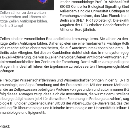
ist der Immunbiologe Prof. Dr.
Michael Ret
BIOSS Centre for Biological Signalling Stud
Außerdem sind die Universität Göttingen
Zellen zählen zu den weißen
Forschungszentrum, das Max-Planck-Institut
utkörperchen und können als
Berlin am SFB/TRR 130 beteiligt. Die exak
nzige Zellen Antikörper bilden.
Angaben der DFG erhalten Sonderforschung
to: Ina Stumpf
Millionen Euro jährlich.
Zellen sind ein wesentlicher Bestandteil des Immunsystems. Sie zählen zu de
nzige Zellen Antikörper bilden. Daher spielen sie eine fundamental wichtige Rolle
ch Ursache zahlreicher Krankheiten, die auf Autoimmunreaktionen basieren – b
thritis oder Allergien. Bei diesen Krankheiten richtet sich das Immunsystem g
e B-Zell-Aktivierung, die von B-Zellen hervorgerufenen Antikörper-Antworten au
toimmunkrankheiten ins Zentrum der Forschung. Damit will er zum grundlege
itragen. Im Idealfall führen die Ergebnisse zu verbesserten Therapiemöglichke
pfungen.
e Freiburger Wissenschaftlerinnen und Wissenschaftler bringen in den SFB/TRR
munologie, der Signalforschung und der Proteomik ein. Mit den neuen Method
l die an Zellprozessen beteiligten Proteine von gesunden und autoimmunen B-Z
folg dieses Antrages zeigt, dass sich die Investitionen, die wir mit dem Exzell
eiburg getätigt haben, jetzt für die weitere Forschung in Freiburg auszahlen“, sagt
ologie III und der Exzellenzcluster BIOSS der Albert-Ludwigs-Universität, das 
teilung für Rheumatologie und Klinische Immunologie am Universitätsklinikum F
munbiologie und Epigenetik.
ntakt: