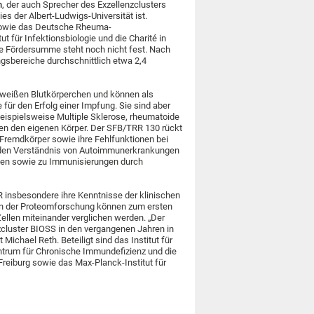
h
, der auch Sprecher des Exzellenzclusters
ies der Albert-Ludwigs-Universität ist.
 sowie das Deutsche Rheuma-
 für Infektionsbiologie und die Charité in
te Fördersumme steht noch nicht fest. Nach
sbereiche durchschnittlich etwa 2,4
n weißen Blutkörperchen und können als
 für den Erfolg einer Impfung. Sie sind aber
eispielsweise Multiple Sklerose, rheumatoide
egen den eigenen Körper. Der SFB/TRR 130 rückt
f Fremdkörper sowie ihre Fehlfunktionen bei
nden Verständnis von Autoimmunerkrankungen
iten sowie zu Immunisierungen durch
 insbesondere ihre Kenntnisse der klinischen
en der Proteomforschung können zum ersten
ellen miteinander verglichen werden. „Der
enzcluster BIOSS in den vergangenen Jahren in
 Michael Reth. Beteiligt sind das Institut für
Centrum für Chronische Immundefizienz und die
reiburg sowie das Max-Planck-Institut für