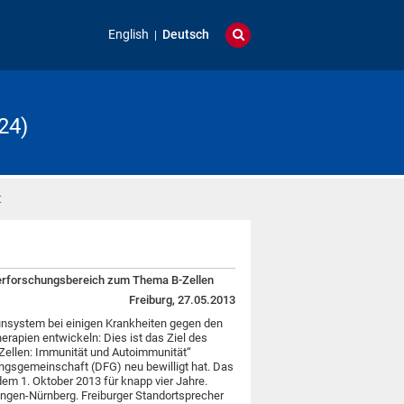
English
Deutsch
24)
t
nderforschungsbereich zum Thema B-Zellen
Freiburg, 27.05.2013
system bei einigen Krankheiten gegen den
erapien entwickeln: Dies ist das Ziel des
Zellen: Immunität und Autoimmunität“
gsgemeinschaft (DFG) neu bewilligt hat. Das
 dem 1. Oktober 2013 für knapp vier Jahre.
langen-Nürnberg. Freiburger Standortsprecher