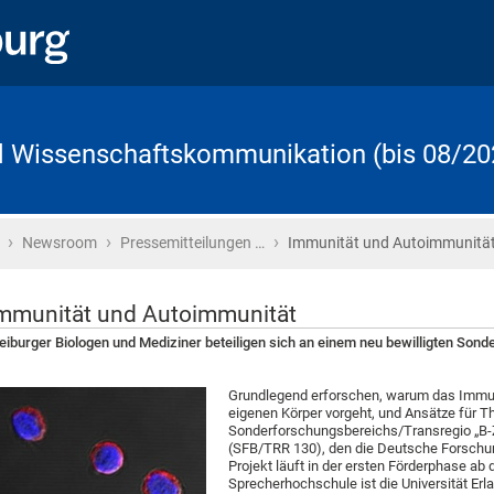
d Wissenschaftskommunikation (bis 08/20
›
›
›
Startseite
Newsroom
Pressemitteilungen …
Immunität und Autoimmunitä
mmunität und Autoimmunität
eiburger Biologen und Mediziner beteiligen sich an einem neu bewilligten So
Grundlegend erforschen, warum das Immun
eigenen Körper vorgeht, und Ansätze für Th
Sonderforschungsbereichs/Transregio „B-
(SFB/TRR 130), den die Deutsche Forschun
Projekt läuft in der ersten Förderphase ab
Sprecherhochschule ist die Universität Er