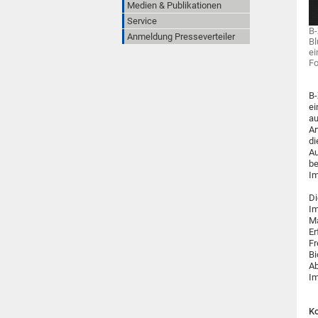
Medien & Publikationen
Service
B-
Anmeldung Presseverteiler
Bl
ei
Fo
B-
ei
au
Ar
di
Au
be
Im
Di
Im
Ma
Er
Fr
Bi
Ab
Im
Ko