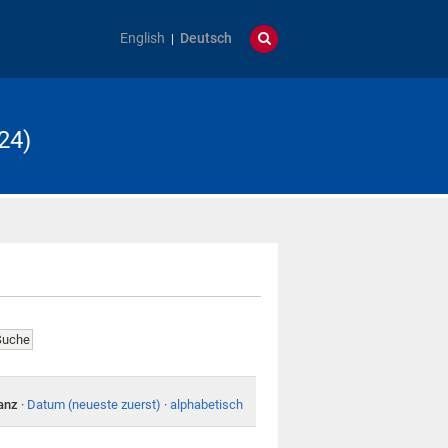
English
Deutsch
24)
anz
·
Datum (neueste zuerst)
·
alphabetisch