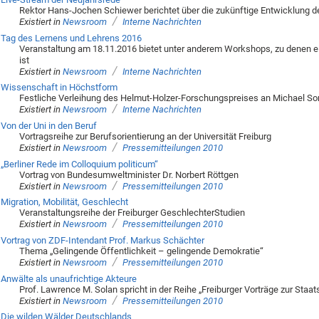
Rektor Hans-Jochen Schiewer berichtet über die zukünftige Entwicklung der
/
Existiert in
Newsroom
Interne Nachrichten
Tag des Lernens und Lehrens 2016
Veranstaltung am 18.11.2016 bietet unter anderem Workshops, zu denen 
ist
/
Existiert in
Newsroom
Interne Nachrichten
Wissenschaft in Höchstform
Festliche Verleihung des Helmut-Holzer-Forschungspreises an Michael 
/
Existiert in
Newsroom
Interne Nachrichten
Von der Uni in den Beruf
Vortragsreihe zur Berufsorientierung an der Universität Freiburg
/
Existiert in
Newsroom
Pressemitteilungen 2010
„Berliner Rede im Colloquium politicum“
Vortrag von Bundesumweltminister Dr. Norbert Röttgen
/
Existiert in
Newsroom
Pressemitteilungen 2010
Migration, Mobilität, Geschlecht
Veranstaltungsreihe der Freiburger GeschlechterStudien
/
Existiert in
Newsroom
Pressemitteilungen 2010
Vortrag von ZDF-Intendant Prof. Markus Schächter
Thema „Gelingende Öffentlichkeit – gelingende Demokratie“
/
Existiert in
Newsroom
Pressemitteilungen 2010
Anwälte als unaufrichtige Akteure
Prof. Lawrence M. Solan spricht in der Reihe „Freiburger Vorträge zur Sta
/
Existiert in
Newsroom
Pressemitteilungen 2010
Die wilden Wälder Deutschlands