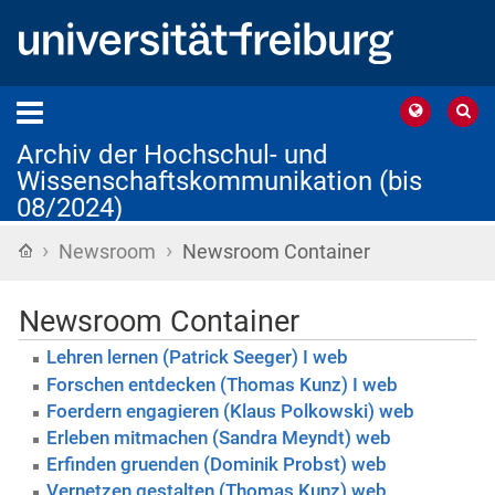
Archiv der Hochschul- und
Wissenschaftskommunikation (bis
08/2024)
›
›
Startseite
Newsroom
Newsroom Container
Newsroom Container
Lehren lernen (Patrick Seeger) I web
Forschen entdecken (Thomas Kunz) I web
Foerdern engagieren (Klaus Polkowski) web
Erleben mitmachen (Sandra Meyndt) web
Erfinden gruenden (Dominik Probst) web
Vernetzen gestalten (Thomas Kunz) web