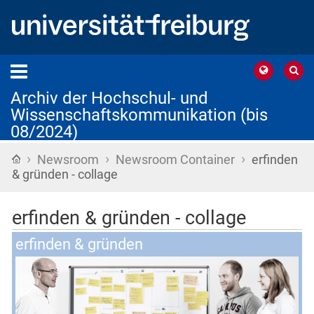
Archiv der Hochschul- und
Wissenschaftskommunikation (bis
08/2024)
›
›
›
Startseite
Newsroom
Newsroom Container
erfinden
& gründen - collage
erfinden & gründen - collage
erfinden & gründen