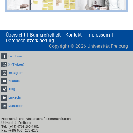
Übersicht
Barrierefreiheit
Kontakt
Impressum
Datenschutzerklaerung
Copyright ©
2026
Universität Freiburg
Facebook
X (Twitter)
Instagram
Youtube
Xing
LinkedIn
Mastodon
Hochschul- und Wissenschaftskommunikation
Universität Freiburg
Tel.: (+49) 0761 203 4302
Fax: (+49) 0761 203 4278