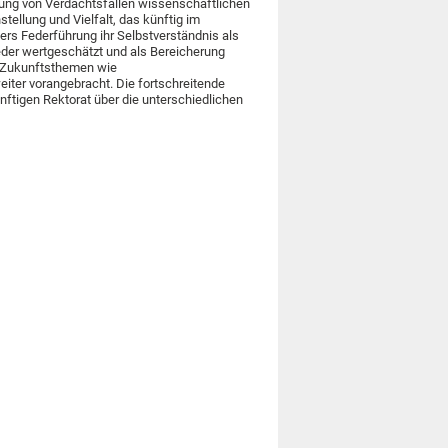
ung von Verdachtsfällen wissenschaftlichen
tellung und Vielfalt, das künftig im
chers Federführung ihr Selbstverständnis als
lieder wertgeschätzt und als Bereicherung
e Zukunftsthemen wie
ter vorangebracht. Die fortschreitende
nftigen Rektorat über die unterschiedlichen