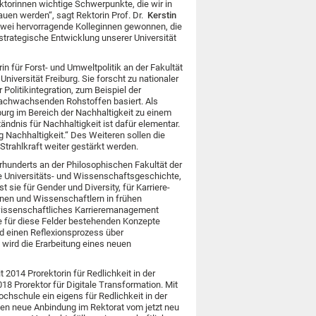
torinnen wichtige Schwerpunkte, die wir in
en werden“, sagt Rektorin Prof. Dr.
Kerstin
 zwei hervorragende Kolleginnen gewonnen, die
trategische Entwicklung unserer Universität
in für Forst- und Umweltpolitik an der Fakultät
niversität Freiburg. Sie forscht zu nationaler
 Politikintegration, zum Beispiel der
 nachwachsenden Rohstoffen basiert. Als
eiburg im Bereich der Nachhaltigkeit zu einem
ndnis für Nachhaltigkeit ist dafür elementar.
ng Nachhaltigkeit.“ Des Weiteren sollen die
 Strahlkraft weiter gestärkt werden.
hrhunderts an der Philosophischen Fakultät der
e Universitäts- und Wissenschaftsgeschichte,
 sie für Gender und Diversity, für Karriere-
nen und Wissenschaftlern in frühen
m wissenschaftliches Karrieremanagement
ie für diese Felder bestehenden Konzepte
und einen Reflexionsprozess über
 wird die Erarbeitung eines neuen
it 2014 Prorektorin für Redlichkeit in der
2018 Prorektor für Digitale Transformation. Mit
ochschule ein eigens für Redlichkeit in der
sen neue Anbindung im Rektorat vom jetzt neu