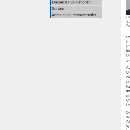
Medien & Publikationen
Service
Anmeldung Presseverteiler
Da
Sy
G
un
In
Pr
kl
Un
Zi
Sy
Un
di
un
Ka
in
st
Un
Un
Di
Wi
Gi
Wi