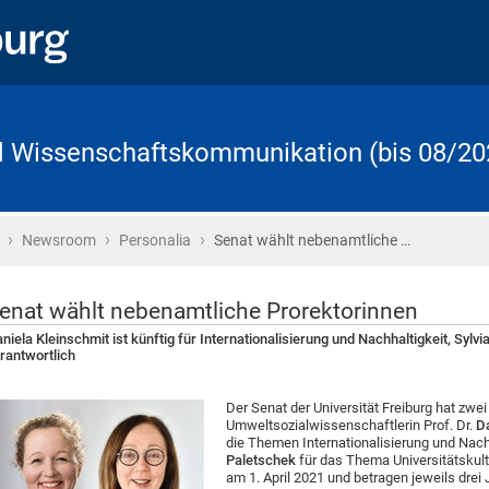
d Wissenschaftskommunikation (bis 08/20
›
›
›
Startseite
Newsroom
Personalia
Senat wählt nebenamtliche …
enat wählt nebenamtliche Prorektorinnen
niela Kleinschmit ist künftig für Internationalisierung und Nachhaltigkeit, Sylvi
rantwortlich
Der Senat der Universität Freiburg hat zwe
Umweltsozialwissenschaftlerin Prof. Dr.
Da
die Themen Internationalisierung und Nachha
Paletschek
für das Thema Universitätskult
am 1. April 2021 und betragen jeweils drei J