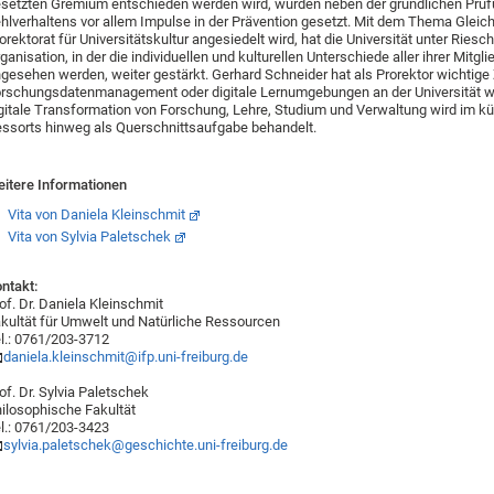
setzten Gremium entschieden werden wird, wurden neben der gründlichen Prüf
hlverhaltens vor allem Impulse in der Prävention gesetzt. Mit dem Thema Gleichs
orektorat für Universitätskultur angesiedelt wird, hat die Universität unter Ries
ganisation, in der die individuellen und kulturellen Unterschiede aller ihrer Mitg
gesehen werden, weiter gestärkt. Gerhard Schneider hat als Prorektor wichtig
rschungsdatenmanagement oder digitale Lernumgebungen an der Universität wei
gitale Transformation von Forschung, Lehre, Studium und Verwaltung wird im kü
ssorts hinweg als Querschnittsaufgabe behandelt.
itere Informationen
Vita von Daniela Kleinschmit
Vita von Sylvia Paletschek
ntakt:
of. Dr. Daniela Kleinschmit
kultät für Umwelt und Natürliche Ressourcen
l.: 0761/203-3712
daniela.kleinschmit@ifp.uni-freiburg.de
of. Dr. Sylvia Paletschek
ilosophische Fakultät
l.: 0761/203-3423
sylvia.paletschek@geschichte.uni-freiburg.de