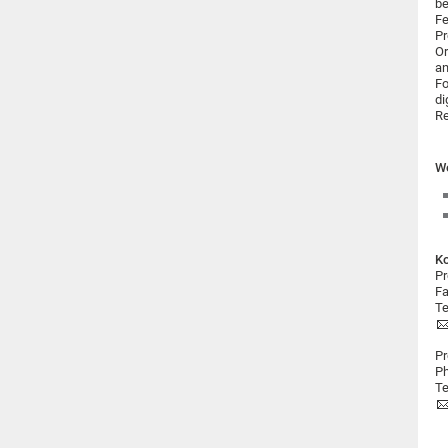
be
Fe
Pr
Or
an
Fo
di
Re
We
Ko
Pr
Fa
Te
Pr
Ph
Te