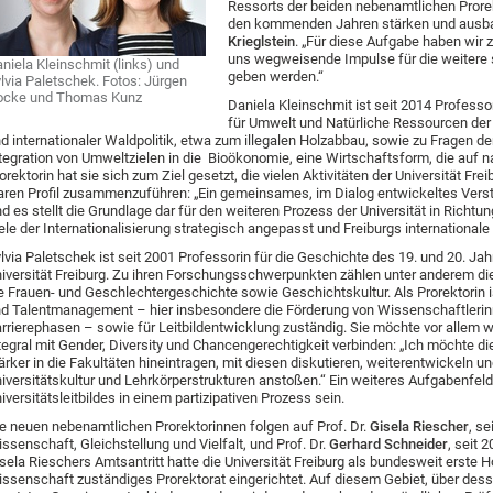
Ressorts der beiden nebenamtlichen Prorek
den kommenden Jahren stärken und ausbau
Krieglstein
. „Für diese Aufgabe haben wir
uns wegweisende Impulse für die weitere s
niela Kleinschmit (links) und
geben werden.“
lvia Paletschek. Fotos: Jürgen
ocke und Thomas Kunz
Daniela Kleinschmit ist seit 2014 Professor
für Umwelt und Natürliche Ressourcen der U
d internationaler Waldpolitik, etwa zum illegalen Holzabbau, sowie zu Fragen der
tegration von Umweltzielen in die Bioökonomie, eine Wirtschaftsform, die auf
orektorin hat sie sich zum Ziel gesetzt, die vielen Aktivitäten der Universität Fr
aren Profil zusammenzuführen: „Ein gemeinsames, im Dialog entwickeltes Verstä
d es stellt die Grundlage dar für den weiteren Prozess der Universität in Richtu
ele der Internationalisierung strategisch angepasst und Freiburgs internationale
lvia Paletschek ist seit 2001 Professorin für die Geschichte des 19. und 20. Ja
iversität Freiburg. Zu ihren Forschungsschwerpunkten zählen unter anderem di
e Frauen- und Geschlechtergeschichte sowie Geschichtskultur. Als Prorektorin ist
d Talentmanagement – hier insbesondere die Förderung von Wissenschaftlerin
rrierephasen – sowie für Leitbildentwicklung zuständig. Sie möchte vor alle
tegral mit Gender, Diversity und Chancengerechtigkeit verbinden: „Ich möchte d
ärker in die Fakultäten hineintragen, mit diesen diskutieren, weiterentwickeln 
iversitätskultur und Lehrkörperstrukturen anstoßen.“ Ein weiteres Aufgabenfeld
iversitätsleitbildes in einem partizipativen Prozess sein.
e neuen nebenamtlichen Prorektorinnen folgen auf Prof. Dr.
Gisela Riescher
, se
ssenschaft, Gleichstellung und Vielfalt, und Prof. Dr.
Gerhard Schneider
, seit 
sela Rieschers Amtsantritt hatte die Universität Freiburg als bundesweit erste H
ssenschaft zuständiges Prorektorat eingerichtet. Auf diesem Gebiet, über des