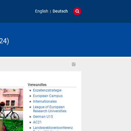
English
Deutsch
24)
RSS-
Feed
Verwandtes
Exzellenzstrategie
European Campus
Internationales
League of European
Research Universities
German U15
AC21
Landesrektorenkonferenz