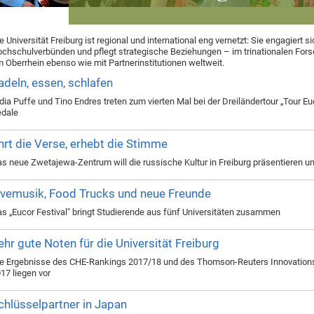
e Universität Freiburg ist regional und international eng vernetzt: Sie engagiert si
chschulverbünden und pflegt strategische Beziehungen – im trinationalen Fo
 Oberrhein ebenso wie mit Partnerinstitutionen weltweit.
adeln, essen, schlafen
dia Puffe und Tino Endres treten zum vierten Mal bei der Dreiländertour „Tour Euc
dale
hrt die Verse, erhebt die Stimme
s neue Zwetajewa-Zentrum will die russische Kultur in Freiburg präsentieren u
ivemusik, Food Trucks und neue Freunde
s „Eucor Festival" bringt Studierende aus fünf Universitäten zusammen
ehr gute Noten für die Universität Freiburg
e Ergebnisse des CHE-Rankings 2017/18 und des Thomson-Reuters Innovation
17 liegen vor
chlüsselpartner in Japan