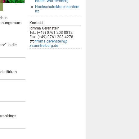
Baden-Württemberg
Hochschulrektorenkonfere
nz
ch in
rschungsraum
Kontakt
Rimma Gerenstein
Tel.: (+49) 0761 203 8812
Fax: (+49) 0761 203 4278
rimma.gerenstein@
or“ in die
zv.uni-freiburg.de
nd stärken
srankings