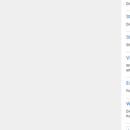
Di
S
Di
S
St
V
Wa
er
E
Fo
W
Di
Ka
«