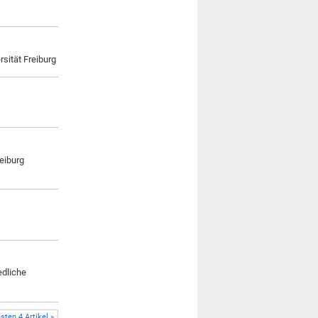
sität Freiburg
eiburg
edliche
sten 4 Artikel »