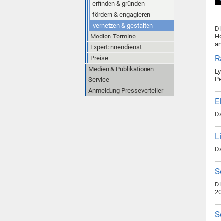
erfinden & gründen
fördern & engagieren
vernetzen & gestalten
Di
Medien-Termine
Ho
am
Expert:innendienst
R
Preise
Medien & Publikationen
Ly
Pe
Service
Anmeldung Presseverteiler
E
Da
L
Da
S
Di
20
S