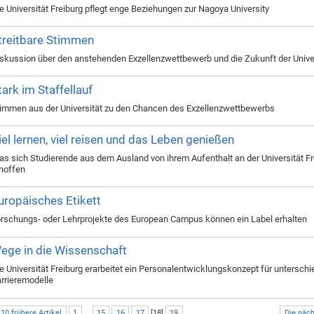
e Universität Freiburg pflegt enge Beziehungen zur Nagoya University
treitbare Stimmen
skussion über den anstehenden Exzellenzwettbewerb und die Zukunft der Univer
tark im Staffellauf
immen aus der Universität zu den Chancen des Exzellenzwettbewerbs
iel lernen, viel reisen und das Leben genießen
s sich Studierende aus dem Ausland von ihrem Aufenthalt an der Universität Fr
hoffen
uropäisches Etikett
rschungs- oder Lehrprojekte des European Campus können ein Label erhalten
ege in die Wissenschaft
e Universität Freiburg erarbeitet ein Personalentwicklungskonzept für unterschi
rrieremodelle
 10 frühere Artikel
1
...
15
16
17
[
18
]
19
Die näch