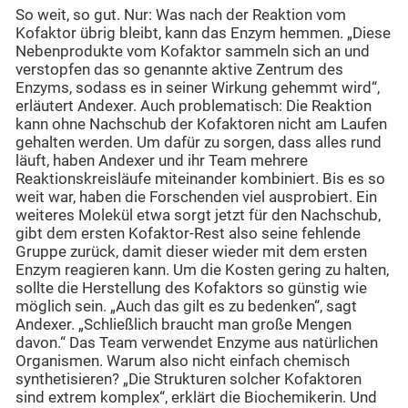
So weit, so gut. Nur: Was nach der Reaktion vom
Kofaktor übrig bleibt, kann das Enzym hemmen. „Diese
Nebenprodukte vom Kofaktor sammeln sich an und
verstopfen das so genannte aktive Zentrum des
Enzyms, sodass es in seiner Wirkung gehemmt wird“,
erläutert Andexer. Auch problematisch: Die Reaktion
kann ohne Nachschub der Kofaktoren nicht am Laufen
gehalten werden. Um dafür zu sorgen, dass alles rund
läuft, haben Andexer und ihr Team mehrere
Reaktionskreisläufe miteinander kombiniert. Bis es so
weit war, haben die Forschenden viel ausprobiert. Ein
weiteres Molekül etwa sorgt jetzt für den Nachschub,
gibt dem ersten Kofaktor-Rest also seine fehlende
Gruppe zurück, damit dieser wieder mit dem ersten
Enzym reagieren kann. Um die Kosten gering zu halten,
sollte die Herstellung des Kofaktors so günstig wie
möglich sein. „Auch das gilt es zu bedenken“, sagt
Andexer. „Schließlich braucht man große Mengen
davon.“ Das Team verwendet Enzyme aus natürlichen
Organismen. Warum also nicht einfach chemisch
synthetisieren? „Die Strukturen solcher Kofaktoren
sind extrem komplex“, erklärt die Biochemikerin. Und