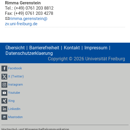
Rimma Gerenstein
Tel.: (+49) 0761 203 8812
Fax: (+49) 0761 203 4278
rimma.gerenstein@
zv.uni-freiburg.de
Übersicht
Barrierefreiheit
Kontakt
Impressum
Datenschutzerklaerung
Copyright ©
2026
Universität Freiburg
Facebook
X (Twitter)
Instagram
Youtube
Xing
LinkedIn
Mastodon
Hochschul- und Wissenschaftskommunikation