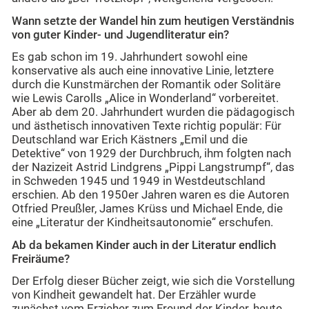
Wann setzte der Wandel hin zum heutigen Verständnis
von guter Kinder- und Jugendliteratur ein?
Es gab schon im 19. Jahrhundert sowohl eine
konservative als auch eine innovative Linie, letztere
durch die Kunstmärchen der Romantik oder Solitäre
wie Lewis Carolls „Alice in Wonderland“ vorbereitet.
Aber ab dem 20. Jahrhundert wurden die pädagogisch
und ästhetisch innovativen Texte richtig populär: Für
Deutschland war Erich Kästners „Emil und die
Detektive“ von 1929 der Durchbruch, ihm folgten nach
der Nazizeit Astrid Lindgrens „Pippi Langstrumpf“, das
in Schweden 1945 und 1949 in Westdeutschland
erschien. Ab den 1950er Jahren waren es die Autoren
Otfried Preußler, James Krüss und Michael Ende, die
eine „Literatur der Kindheitsautonomie“ erschufen.
Ab da bekamen Kinder auch in der Literatur endlich
Freiräume?
Der Erfolg dieser Bücher zeigt, wie sich die Vorstellung
von Kindheit gewandelt hat. Der Erzähler wurde
zunächst vom Erzieher zum Freund der Kinder, heute