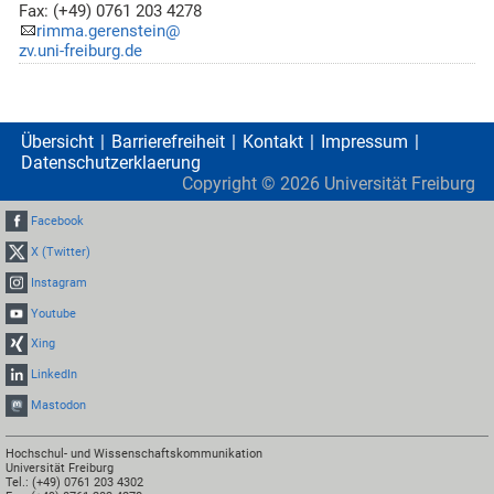
Fax: (+49) 0761 203 4278
rimma.gerenstein@
zv.uni-freiburg.de
Übersicht
Barrierefreiheit
Kontakt
Impressum
Datenschutzerklaerung
Copyright ©
2026
Universität Freiburg
Facebook
X (Twitter)
Instagram
Youtube
Xing
LinkedIn
Mastodon
Hochschul- und Wissenschaftskommunikation
Universität Freiburg
Tel.: (+49) 0761 203 4302