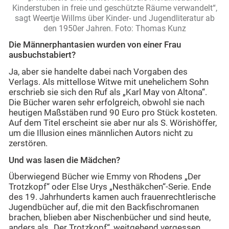
Kinderstuben in freie und geschützte Räume verwandelt“,
sagt Weertje Willms über Kinder- und Jugendliteratur ab
den 1950er Jahren. Foto: Thomas Kunz
Die Männerphantasien wurden von einer Frau
ausbuchstabiert?
Ja, aber sie handelte dabei nach Vorgaben des
Verlags. Als mittellose Witwe mit unehelichem Sohn
erschrieb sie sich den Ruf als „Karl May von Altona“.
Die Bücher waren sehr erfolgreich, obwohl sie nach
heutigen Maßstäben rund 90 Euro pro Stück kosteten.
Auf dem Titel erscheint sie aber nur als S. Wörishöffer,
um die Illusion eines männlichen Autors nicht zu
zerstören.
Und was lasen die Mädchen?
Überwiegend Bücher wie Emmy von Rhodens „Der
Trotzkopf“ oder Else Urys „Nesthäkchen“-Serie. Ende
des 19. Jahrhunderts kamen auch frauenrechtlerische
Jugendbücher auf, die mit den Backfischromanen
brachen, blieben aber Nischenbücher und sind heute,
anders als „Der Trotzkopf“, weitgehend vergessen.