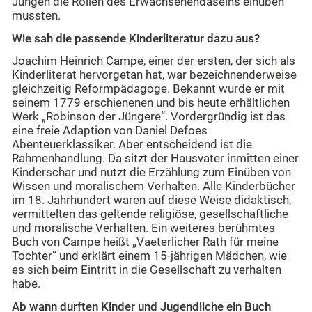
Jungen die Rollen des Erwachsenendaseins einüben
mussten.
Wie sah die passende Kinderliteratur dazu aus?
Joachim Heinrich Campe, einer der ersten, der sich als
Kinderliterat hervorgetan hat, war bezeichnenderweise
gleichzeitig Reformpädagoge. Bekannt wurde er mit
seinem 1779 erschienenen und bis heute erhältlichen
Werk „Robinson der Jüngere“. Vordergründig ist das
eine freie Adaption von Daniel Defoes
Abenteuerklassiker. Aber entscheidend ist die
Rahmenhandlung. Da sitzt der Hausvater inmitten einer
Kinderschar und nutzt die Erzählung zum Einüben von
Wissen und moralischem Verhalten. Alle Kinderbücher
im 18. Jahrhundert waren auf diese Weise didaktisch,
vermittelten das geltende religiöse, gesellschaftliche
und moralische Verhalten. Ein weiteres berühmtes
Buch von Campe heißt „Vaeterlicher Rath für meine
Tochter“ und erklärt einem 15-jährigen Mädchen, wie
es sich beim Eintritt in die Gesellschaft zu verhalten
habe.
Ab wann durften Kinder und Jugendliche ein Buch