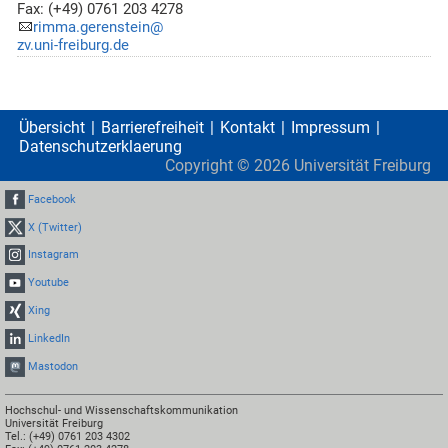
Fax: (+49) 0761 203 4278
rimma.gerenstein@
zv.uni-freiburg.de
Übersicht
Barrierefreiheit
Kontakt
Impressum
Datenschutzerklaerung
Copyright ©
2026
Universität Freiburg
Facebook
X (Twitter)
Instagram
Youtube
Xing
LinkedIn
Mastodon
Hochschul- und Wissenschaftskommunikation
Universität Freiburg
Tel.: (+49) 0761 203 4302