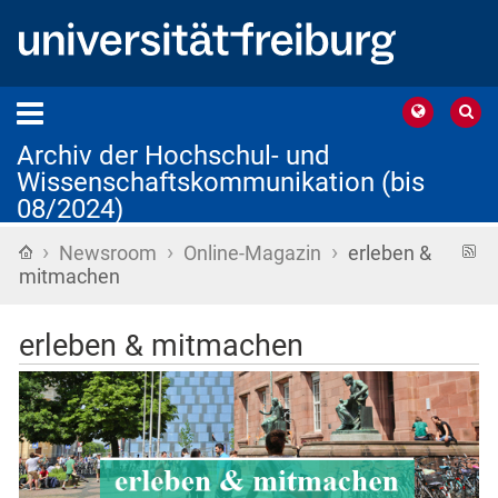
Archiv der Hochschul- und
Wissenschaftskommunikation (bis
08/2024)
›
›
›
Startseite
R
Newsroom
Online-Magazin
erleben &
F
mitmachen
erleben & mitmachen