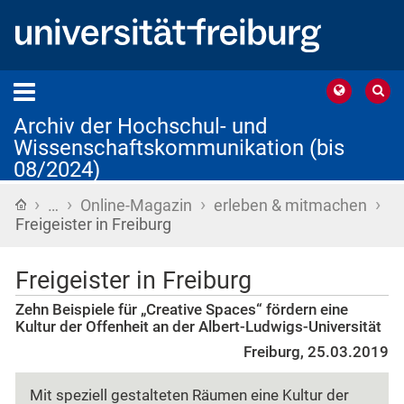
Archiv der Hochschul- und
Wissenschaftskommunikation (bis
08/2024)
›
›
›
›
Startseite
…
Online-Magazin
erleben & mitmachen
Freigeister in Freiburg
Freigeister in Freiburg
Zehn Beispiele für „Creative Spaces“ fördern eine
Kultur der Offenheit an der Albert-Ludwigs-Universität
Freiburg, 25.03.2019
Mit speziell gestalteten Räumen eine Kultur der