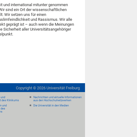
it und international mitunter genommen
Wir sind ein Ort der wissenschaftlichen
t. Wir setzen uns für einen
slimfeindlichkeit und Rassismus. Wir alle
pekt geprägt ist – auch wenn die Meinungen
 Sicherheit aller Universitätsangehöriger
elpunkt.
Copyright ©
2026
Universität Freiburg
- und
Nachrichten und aktuelle Informationen
it des Klinikums
aus den Hochschulnetzwerken
en und
Die Universität in den Medien
 des
ms