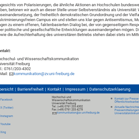
gesichts von Polarisierungen, die ähnliche Aktionen an Hochschulen bundeswe
ben, betonen wir auch an dieser Stelle unser Selbstverständnis als Universität: 
seinandersetzung, der freiheitlich demokratischen Grundordnung und der Vielfal
skriminierungsfreien Campus ein und stellen uns klar gegen Antisemitismus, Mu
agen zu einem offenen, faktenbasierten Dialog bei, der von gegenseitigem Res
er politische und gesellschaftliche Entwicklungen auseinandergehen mögen. Die
wie die Aufrechterhaltung des universitären Betriebs stehen dabei stets im Mitt
ntakt:
ochschul- und Wissenschaftskommunikation
iversität Freiburg
l.: 0761/203-4302
Mail:
kommunikation@zv.uni-freiburg.de
bersicht
Barrierefreiheit
Kontakt
Impressum
Datenschutzerklaerung
Hochschul- und
Kontakt zur Presse
Facebook
Wissenschaftskommunikation
Öffentlichkeitsarbe
Universität Freiburg
Tel.: (+49) 0761 203 4302
Aktuelle Nachricht
X (Twitter)
Fax: (+49) 0761 203 4278
Pressemitteilungen
kommunikation@zv.uni-freiburg.de
Universitätskliniku
Instagram
Youtube
Xing