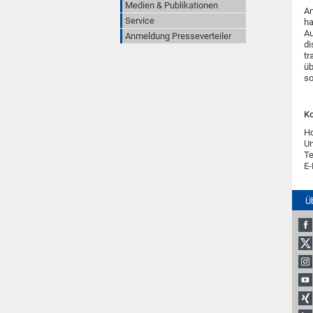
Medien & Publikationen
An
Service
ha
Au
Anmeldung Presseverteiler
di
tr
üb
so
Ko
H
Un
Te
E-
Ü