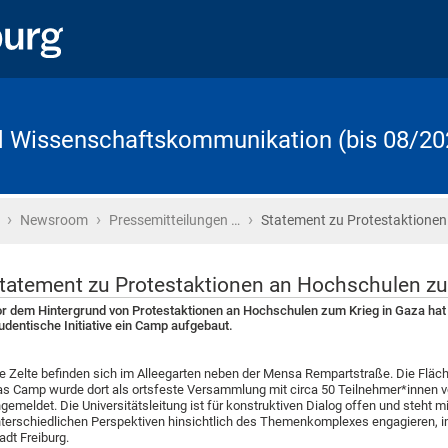
d Wissenschaftskommunikation (bis 08/20
›
›
›
Startseite
Newsroom
Pressemitteilungen …
Statement zu Protestaktionen
tatement zu Protestaktionen an Hochschulen zu
r dem Hintergrund von Protestaktionen an Hochschulen zum Krieg in Gaza hat
udentische Initiative ein Camp aufgebaut.
e Zelte befinden sich im Alleegarten neben der Mensa Rempartstraße. Die Fläche 
s Camp wurde dort als ortsfeste Versammlung mit circa 50 Teilnehmer*innen vo
gemeldet. Die Universitätsleitung ist für konstruktiven Dialog offen und steht 
terschiedlichen Perspektiven hinsichtlich des Themenkomplexes engagieren, i
adt Freiburg.