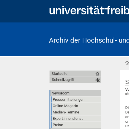
Archiv der Hochschul- un
Startseite
Schnellzugriff
S
Vo
Newsroom
st
Pressemitteilungen
Online-Magazin
Di
Medien-Termine
Da
an
Expert:innendienst
un
Preise
St