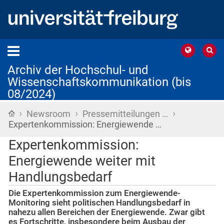
Archiv der Hochschul- und
Wissenschaftskommunikation (bis
08/2024)
›
›
›
Startseite
Newsroom
Pressemitteilungen …
Expertenkommission: Energiewende …
Expertenkommission:
Energiewende weiter mit
Handlungsbedarf
Die Expertenkommission zum Energiewende-
Monitoring sieht politischen Handlungsbedarf in
nahezu allen Bereichen der Energiewende. Zwar gibt
es Fortschritte, insbesondere beim Ausbau der