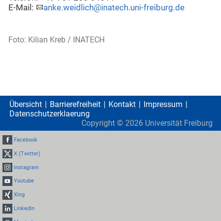
E-Mail:
anke.weidlich@inatech.uni-freiburg.de
Foto: Kilian Kreb / INATECH
Übersicht
Barrierefreiheit
Kontakt
Impressum
Datenschutzerklaerung
Copyright ©
2026
Universität Freiburg
Facebook
X (Twitter)
Instagram
Youtube
Xing
LinkedIn