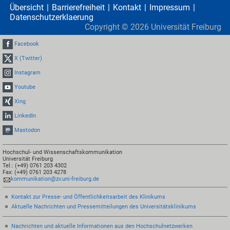
Übersicht
Barrierefreiheit
Kontakt
Impressum
Datenschutzerklaerung
Copyright ©
2026
Universität Freiburg
Facebook
X (Twitter)
Instagram
Youtube
Xing
LinkedIn
Mastodon
Hochschul- und Wissenschaftskommunikation
Universität Freiburg
Tel.: (+49) 0761 203 4302
Fax: (+49) 0761 203 4278
kommunikation@zv.uni-freiburg.de
Kontakt zur Presse- und Öffentlichkeitsarbeit des Klinikums
Aktuelle Nachrichten und Pressemitteilungen des Universitätsklinikums
Nachrichten und aktuelle Informationen aus den Hochschulnetzwerken