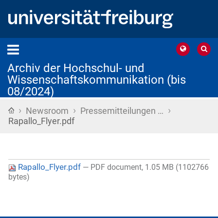
Archiv der Hochschul- und
Wissenschaftskommunikation (bis
08/2024)
›
›
›
Startseite
Newsroom
Pressemitteilungen …
Rapallo_Flyer.pdf
Rapallo_Flyer.pdf
— PDF document, 1.05 MB (1102766
bytes)