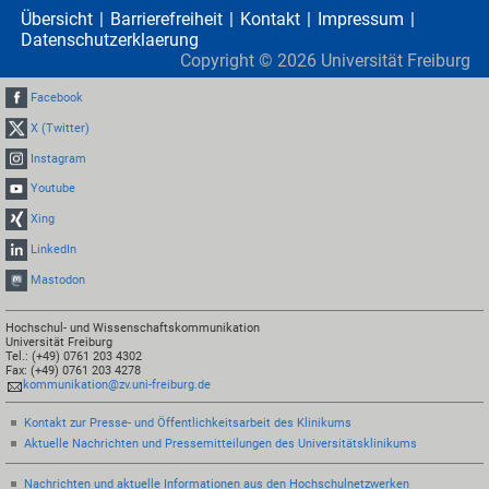
Übersicht
Barrierefreiheit
Kontakt
Impressum
Datenschutzerklaerung
Copyright ©
2026
Universität Freiburg
Facebook
X (Twitter)
Instagram
Youtube
Xing
LinkedIn
Mastodon
Hochschul- und Wissenschaftskommunikation
Universität Freiburg
Tel.: (+49) 0761 203 4302
Fax: (+49) 0761 203 4278
kommunikation@zv.uni-freiburg.de
Kontakt zur Presse- und Öffentlichkeitsarbeit des Klinikums
Aktuelle Nachrichten und Pressemitteilungen des Universitätsklinikums
Nachrichten und aktuelle Informationen aus den Hochschulnetzwerken