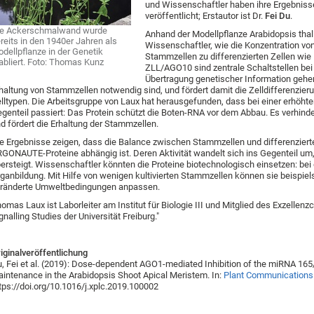
und Wissenschaftler haben ihre Ergebnis
veröffentlicht; Erstautor ist Dr.
Fei Du
.
ie Ackerschmalwand wurde
Anhand der Modellpflanze Arabidopsis tha
reits in den 1940er Jahren als
Wissenschaftler, wie die Konzentration v
dellpflanze in der Genetik
Stammzellen zu differenzierten Zellen wie 
abliert. Foto: Thomas Kunz
ZLL/AGO10 sind zentrale Schaltstellen bei 
Übertragung genetischer Information gehe
haltung von Stammzellen notwendig sind, und fördert damit die Zelldifferenzierun
lltypen. Die Arbeitsgruppe von Laux hat herausgefunden, dass bei einer erhöh
genteil passiert: Das Protein schützt die Boten-RNA vor dem Abbau. Es verhinder
d fördert die Erhaltung der Stammzellen.
e Ergebnisse zeigen, dass die Balance zwischen Stammzellen und differenziert
GONAUTE-Proteine abhängig ist. Deren Aktivität wandelt sich ins Gegenteil um
ersteigt. Wissenschaftler könnten die Proteine biotechnologisch einsetzen: bei
ganbildung. Mit Hilfe von wenigen kultivierten Stammzellen können sie beispie
ränderte Umweltbedingungen anpassen.
omas Laux ist Laborleiter am Institut für Biologie III und Mitglied des Exzellenz
gnalling Studies der Universität Freiburg."
iginalveröffentlichung
, Fei et al. (2019): Dose-dependent AGO1-mediated Inhibition of the miRNA 1
intenance in the Arabidopsis Shoot Apical Meristem. In:
Plant Communications
tps://doi.org/10.1016/j.xplc.2019.100002