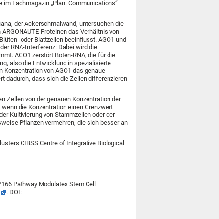
se im Fachmagazin „Plant Communications“
liana, der Ackerschmalwand, untersuchen die
on ARGONAUTE-Proteinen das Verhältnis von
Blüten- oder Blattzellen beeinflusst. AGO1 und
der RNA-Interferenz: Dabei wird die
mmt. AGO1 zerstört Boten-RNA, die für die
g, also die Entwicklung in spezialisierte
ten Konzentration von AGO1 das genaue
t dadurch, dass sich die Zellen differenzieren
en Zellen von der genauen Konzentration der
, wenn die Konzentration einen Grenzwert
 der Kultivierung von Stammzellen oder der
lsweise Pflanzen vermehren, die sich besser an
clusters CIBSS Centre of Integrative Biological
65/166 Pathway Modulates Stem Cell
. DOI: