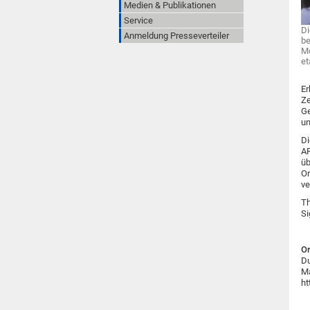
Medien & Publikationen
Service
D
Anmeldung Presseverteiler
be
Mo
et
Er
Ze
Ge
un
Di
AR
üb
Or
ve
Th
Si
Or
Du
Ma
ht