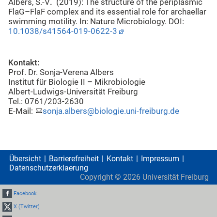
Albers, S.-V
.
(2019): The structure of the periplasmic
FlaG–FlaF complex and its essential role for archaellar
swimming motility. In: Nature Microbiology. DOI:
10.1038/s41564-019-0622-3
Kontakt:
Prof. Dr. Sonja-Verena Albers
Institut für Biologie II – Mikrobiologie
Albert-Ludwigs-Universität Freiburg
Tel.: 0761/203-2630
E-Mail:
sonja.albers@biologie.uni-freiburg.de
Übersicht
Barrierefreiheit
Kontakt
Impressum
Datenschutzerklaerung
Copyright ©
2026
Universität Freiburg
Facebook
X (Twitter)