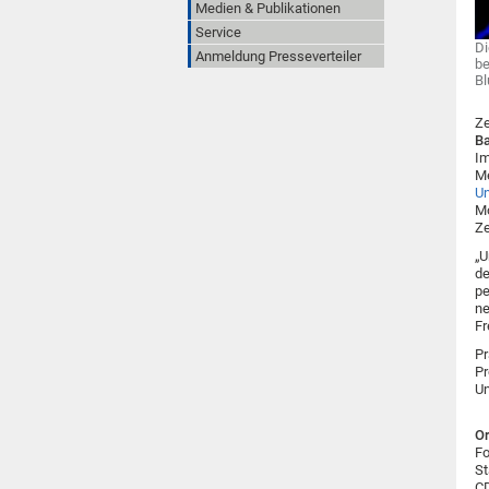
Medien & Publikationen
Service
Di
Anmeldung Presseverteiler
be
Bl
Ze
Ba
Im
Me
U
Mo
Ze
„U
de
pe
ne
Fr
Pr
Pr
Un
Or
Fo
St
CD