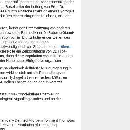
Wissenschaftlerinnen und Wissenschaftler der
tät Basel unter der Leitung von Prof. Dr.
nese durch einfache Injektion eines Hydrogels,
aften einem Blutgerinnsel ähnelt, erreicht
sieren, benötigen Unterstützung von anderen
den sowie die Biomediziner Dr.
Roberto Gianni-
ation von im Blut zirkulierenden Zellen des
es gehört zu den so genannten
notwendig sind, wie Shastri in einer
früheren
he Rolle die Zellpopulation von CD11b+-
aus, dass diese Population von zirkulierenden
 der Nähe neuer Blutgefäße organisiert.
eine mechanisch definierte Mikroumgebung in
nisse wirkten sich auf die Behandlung von
n das Hydrogel ist ein einfaches Mittel, um
Aurelien Forget
, der an der Universität
itut für Makromolekulare Chemie und
ological Signalling Studies und an der
: Mechanically Defined Microenvironment Promotes
 Piezo-1+ Population of Circulating
050