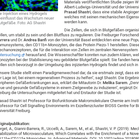
Materials veröffentlichten Studie zeigen 
Albert-Ludwigs-Universität und der Universi
Prasad Shastri
, dass eine stabile Angioge
e Injektion eines Hydrogels
welches mit seinen mechanischen Eigensch
einflusst das Wachstum neuer
werden kann.
utgefäße. Foto: AG Shastri
Die Zellen, die sich in Blutgefäßen organi
llen, um stabil zu sein und den Blutfluss zu regulieren. Die Freiburger Forschen
rrera
und Dr.
Andrea Banfi
von der Universität Basel entdeckten eine neue Popul
munsystems, den CD11b+-Monozyten, die das Protein Piezo-1 herstellen. Dies
chanorezeptoren, die für die Interaktion von Zellen im zentralen Nervensystem 
ntersuchung
herausfand. Die Wissenschaftler konnten nun zudem klären, welc
nozyten bei der Stabilisierung neu gebildeter Blutgefäße spielt. Sie fanden her
llen sich bevorzugt in der Umgebung des injizierten Hydrogels findet und sich in
nsere Studie stellt einen Paradigmenwechsel dar, da sie erstmals zeigt, dass 
r Lage ist, bei einem regenerativen Prozess zu helfen", sagt Shastri. Die Ergeb
ripheren Gefäßerkrankungen aus, erklärt die Mitautorin Dr.
Melika Sarem
. „Den
ue und gesunde Gefäßsysteme in einem Zielgewebe zu induzieren", ergänzt Dr.
eiburg die Untersuchungen mitgeleitet hat und Erstautor der Studie ist.
asad Shastri ist Professor für Biofunktionale Makromolekulare Chemie am Inst
ofessor für Cell Signalling Environments im Exzellenzcluster BIOSS Centre for Bi
iversität Freiburg.
iginalpublikation:
rget, A., Gianni-Barrera, R., Uccelli, A., Sarem, M., et al., Shastri, V. P. (2019)
abilization of Microvasculature, Which Correlates with the Enrichment of a Novel
11b+/CD115+ Monocytes. In: Advanced Materials. DOI: 10.1002/adma.201808