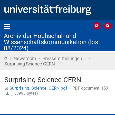
Archiv der Hochschul- und
Wissenschaftskommunikation (bis
08/2024)
›
›
›
Startseite
Newsroom
Pressemitteilungen …
Surprising Science CERN
Surprising Science CERN
Surprising_Science_CERN.pdf
— PDF document, 150
KB (153993 bytes)