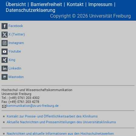
Übersicht
Barrierefreiheit
Kontakt
Impressum
Datenschutzerklaerung
Copyright ©
2026
Universität Freiburg
Facebook
X (Twitter)
Instagram
Youtube
Xing
LinkedIn
Mastodon
Hochschul- und Wissenschaftskommunikation
Universität Freiburg
Tel.: (+49) 0761 203 4302
Fax: (+49) 0761 203 4278
kommunikation@zv.uni-freiburg.de
Kontakt zur Presse- und Öffentlichkeitsarbeit des Klinikums
Aktuelle Nachrichten und Pressemitteilungen des Universitätsklinikums
Nachrichten und aktuelle Informationen aus den Hochschulnetzwerken