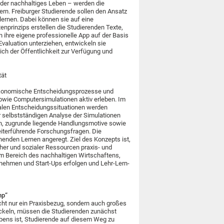
der nachhaltiges Leben – werden die
rn. Freiburger Studierende sollen den Ansatz
lernen. Dabei können sie auf eine
nprinzips erstellen die Studierenden Texte,
ihre eigene professionelle App auf der Basis
 Evaluation unterziehen, entwickeln sie
ich der Öffentlichkeit zur Verfügung und
tät
 ökonomische Entscheidungsprozesse und
wie Computersimulationen aktiv erleben. Im
alen Entscheidungssituationen werden
r selbstständigen Analyse der Simulationen
en, zugrunde liegende Handlungsmotive sowie
iterführende Forschungsfragen. Die
enden Lernen angeregt. Ziel des Konzepts ist,
er und sozialer Ressourcen praxis- und
im Bereich des nachhaltigen Wirtschaftens,
rnehmen und Start-Ups erfolgen und Lehr-Lern-
mp“
icht nur ein Praxisbezug, sondern auch großes
ickeln, müssen die Studierenden zunächst
ens ist, Studierende auf diesem Weg zu