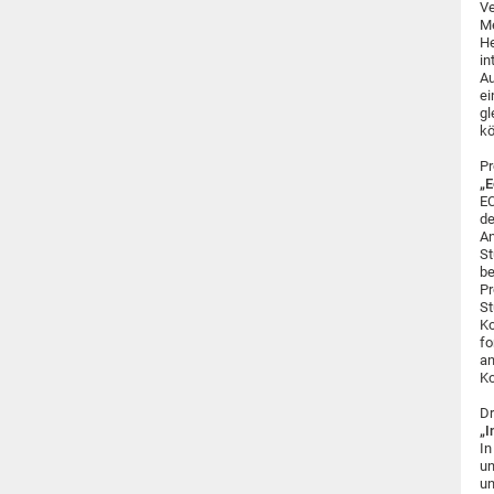
Ve
Me
He
in
Au
ei
gl
kö
Pr
„E
EC
de
An
St
be
Pr
St
Ko
fo
an
Ko
Dr
„I
In
un
un