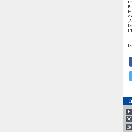
un
Bu
Mi
di
„S
Di
Pa
Di
Ü