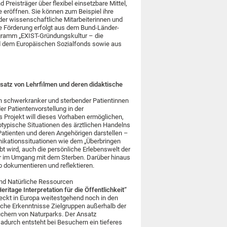
 Preisträger über flexibel einsetzbare Mittel,
me eröffnen. Sie können zum Beispiel ihre
oder wissenschaftliche Mitarbeiterinnen und
Die Förderung erfolgt aus dem Bund-Länder-
gramm „EXIST-Gründungskultur – die
d dem Europäischen Sozialfonds sowie aus
nsatz von Lehrfilmen und deren didaktische
n schwerkranker und sterbender Patientinnen
r Patientenvorstellung in der
as Projekt will dieses Vorhaben ermöglichen,
ototypische Situationen des ärztlichen Handelns
atienten und deren Angehörigen darstellen –
ikationssituationen wie dem „Überbringen
t wird, auch die persönliche Erlebenswelt der
er im Umgang mit dem Sterben. Darüber hinaus
o dokumentieren und reflektieren.
und Natürliche Ressourcen
itage Interpretation für die Öffentlichkeit“
teckt in Europa weitestgehend noch in den
iche Erkenntnisse Zielgruppen außerhalb der
uchern von Naturparks. Der Ansatz
adurch entsteht bei Besuchern ein tieferes