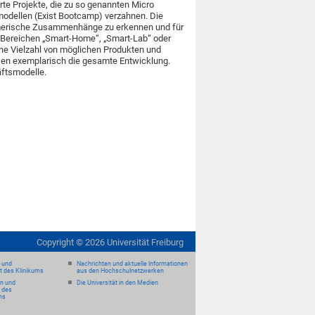
rte Projekte, die zu so genannten Micro
odellen (Exist Bootcamp) verzahnen. Die
ehmerische Zusammenhänge zu erkennen und für
en Bereichen „Smart-Home“, „Smart-Lab“ oder
eine Vielzahl von möglichen Produkten und
sen exemplarisch die gesamte Entwicklung.
äftsmodelle.
Copyright ©
2026
Universität Freiburg
- und
Nachrichten und aktuelle Informationen
it des Klinikums
aus den Hochschulnetzwerken
en und
Die Universität in den Medien
 des
ms