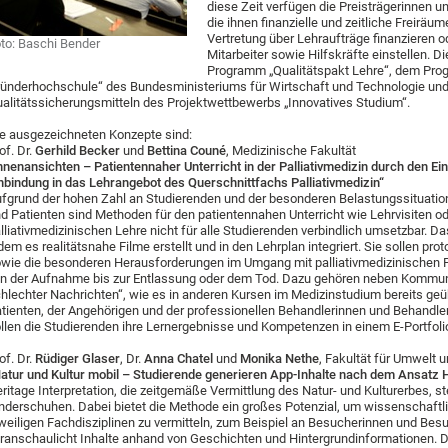
diese Zeit verfügen die Preisträgerinnen und
die ihnen finanzielle und zeitliche Freiräu
Vertretung über Lehraufträge finanzieren 
to: Baschi Bender
Mitarbeiter sowie Hilfskräfte einstellen. 
Programm „Qualitätspakt Lehre“, dem Pro
ünderhochschule“ des Bundesministeriums für Wirtschaft und Technologie un
alitätssicherungsmitteln des Projektwettbewerbs „Innovatives Studium“.
e ausgezeichneten Konzepte sind:
of. Dr.
Gerhild Becker
und
Bettina Couné
, Medizinische Fakultät
nnenansichten – Patientennaher Unterricht in der Palliativmedizin durch den Ei
nbindung in das Lehrangebot des Querschnittfachs Palliativmedizin“
fgrund der hohen Zahl an Studierenden und der besonderen Belastungssituatio
d Patienten sind Methoden für den patientennahen Unterricht wie Lehrvisiten ode
lliativmedizinischen Lehre nicht für alle Studierenden verbindlich umsetzbar. D
dem es realitätsnahe Filme erstellt und in den Lehrplan integriert. Sie sollen pr
wie die besonderen Herausforderungen im Umgang mit palliativmedizinischen P
n der Aufnahme bis zur Entlassung oder dem Tod. Dazu gehören neben Kommun
hlechter Nachrichten“, wie es in anderen Kursen im Medizinstudium bereits geüb
tienten, der Angehörigen und der professionellen Behandlerinnen und Behandl
llen die Studierenden ihre Lernergebnisse und Kompetenzen in einem E-Portfoli
of. Dr.
Rüdiger Glaser
, Dr.
Anna Chatel
und
Monika Nethe
, Fakultät für Umwelt 
atur und Kultur mobil – Studierende generieren App-Inhalte nach dem Ansatz Her
ritage Interpretation, die zeitgemäße Vermittlung des Natur- und Kulturerbes, s
nderschuhen. Dabei bietet die Methode ein großes Potenzial, um wissenschaftl
weiligen Fachdisziplinen zu vermitteln, zum Beispiel an Besucherinnen und Bes
ranschaulicht Inhalte anhand von Geschichten und Hintergrundinformationen. D