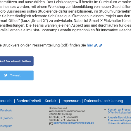
terstützen und auszubilden. Das Lehrkonzept will bereits im Curriculum veranke
sinesses werden, mit einem Workshop zur Ideenbildung von neuen Geschäftsm
cro Businesses sollen Studierende dafür sensibilisieren, im Studium untern
e Selbstständigkeit relevante Schlüsselqualifikationen in einem Projekt aus d
mart-Office“ (kurz: „Smart-X“) zu entwickeln. Dabei ist Smart-X Platzhalter für 
enstleistungen. Die Teams wählen je einen Aspekt aus und durchlaufen für die
rallel lernen sie im Exist-Bootcamp Gestaltungstechniken für innovative Gesch
e Druckversion der Pressemitteilung (pdf) finden Sie
hier
.
bersicht
Barrierefreiheit
Kontakt
Impressum
Datenschutzerklaerung
Hochschul- und
Kontakt zur Presse
Facebook
Wissenschaftskommunikation
Öffentlichkeitsarbe
Universität Freiburg
Tel.: (+49) 0761 203 4302
Aktuelle Nachricht
X (Twitter)
Fax: (+49) 0761 203 4278
Pressemitteilungen
kommunikation@zv.uni-freiburg.de
Universitätskliniku
Instagram