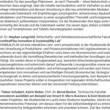
rständnis für das jeweilige Phänomen. Je nach Thematik – etwa Naturschutz o
nschen dazu angeregt, über die Inhalte nachzudenken und ihr Verhalten zu ände
ritage Interpretation und dessen Umsetzung in drei neu entstehenden Modulen 
ternationale Datenbank mit Empfehlungen zurückgreifen. Anhand eines Baukaste
diodateien und Filmsequenzen zu einer ausgewählten Thematik und konzipieren 
ner didaktisch aufbereiteten Interpretation. Da die Studierenden ihre Apps einer
eichzeitig den Ansatz und die Datenbank weiter. Die neuen Apps stehen schließl
nnen auf Smartphones und Tablets heruntergeladen werden.
of. Dr.
Stephan Lengsfeld
, Wirtschafts- und Verhaltenswissenschaftliche Fakul
conRealPlay Innovation & Sustainability Lab“
ONREALPLAY ist eine interaktive Lehr- und Lernwerkstatt, in der Studierende
ren Umsetzung in Produktions- und Prozesssimulationen mit Legobausteinen so
schluss an das eigenständige Erfahren und Lösen von ökonomischen und sozi
udierende durch die Vermittlung theoretischer und methodischer Grundlagen zu
fähigt. Sie werten diese in Gruppenarbeit aus, bewerten Entscheidungsverhalt
ozessergebnisse und entwickeln darauf aufbauende Lösungsansätze sowie we
udierenden lernen somit problem- und erfahrungsbasiert und werden zum forsch
mpetenzen zum innovativen und nachhaltigen Einsatz ökonomischer, ökologisch
rschungsnah zu lehren und praxisorientierte Forschungsprojekte, zum Beispiel 
zustoßen. Diese Projekte sollen in Kooperation mit regionalen Wirtschaftsunte
operationen zwischen diesen und der Universität Freiburg unterstützen.
.
Tobias Schubert
,
Katrin Weber
, Prof. Dr.
Bernd Becker
, Technische Fakultät
nnovatoren ausbilden am Beispiel von Smart-X: Micro Business & Exist Bootca
 vielen Projekten, die Studierende im Laufe ihres Studiums bearbeiten, steckt n
ternehmerisches Potenzial. Um daraus Ideen für die Selbstständigkeit zu entw
ternehmerische Gelegenheiten erkennen und umsetzen können. Ziel des Vorhab