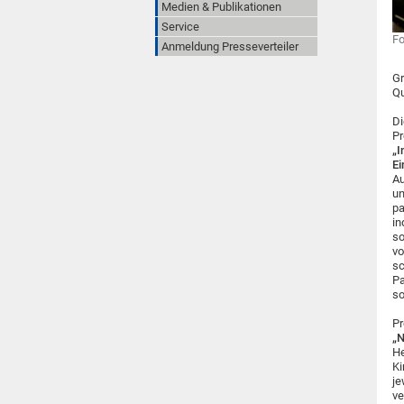
Medien & Publikationen
Service
Fo
Anmeldung Presseverteiler
Gr
Qu
Di
Pr
„I
Ei
Au
un
pa
in
so
vo
sc
Pa
so
Pr
„N
He
Ki
je
ve